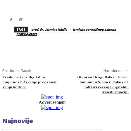
0
53
TAGS
prof. dr. Jasmina Nikšić
izmjene porodičnog zakona
prava djeteta
Prethodni članak
Naredni članak
Tradicija kroz digitalnu
Otvoren Drugi Balkan Green
umjetnost: Aškalije predstavili
Summit u Sjenici: Fokus na
svoju kulturu
održivi razvoj i digitalnu
transformaciju
- Advertisement -
Najnovije