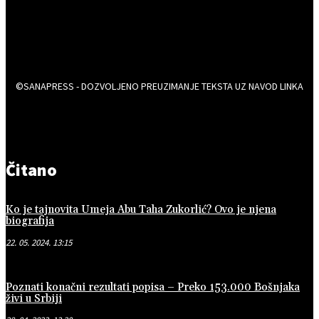
©SANAPRESS - DOZVOLJENO PREUZIMANJE TEKSTA UZ NAVOD LINKA
Čitano
Ko je tajnovita Umeja Abu Taha Zukorlić? Ovo je njena
biografija
22. 05. 2024. 13:15
Poznati konačni rezultati popisa – Preko 153.000 Bošnjaka
živi u Srbiji