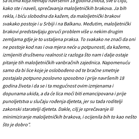
sa licima koja nemaju navršenih 18 godina života, sve u cilju,
kako ste i naveli, sprečavanja maloljetničkih brakova. Ja bih
rekla, i biću slobodna da kažem, da maloljetnički brakovi
svakako postoje i u Srbiji i na Balkanu. Međutim, maloljetnički
brakovi predstavljaju gorući problem više u nekim drugim
zemljama gdje je to ustaljena praksa. To svakako ne znači da oni
ne postoje kod nas i ova mjera neće u potpunosti, da kažemo,
izmijeniti društvenu realnost iz razloga što nam i dalje ostaje
pitanje tih maloljetničkih vanbračnih zajednica. Napomenuću
samo da bi lice koje je oslobođeno od te bračne smetnje
postajalo potpuno poslovno sposobno i prije navršenih 18
godina života i da se i ta mogućnost ovim izmjenama i
dopunama ukida, a da će lica moći biti emancipovana i prije
punoljetstva u slučaju rođenja djeteta, jer su tada roditelji
zakonski staratelji djeteta. Dakle, cilj je sprečavanje ili
minimiziranje maloljetničkih brakova, i ocijenila bih to kao nešto
što je dobro”.