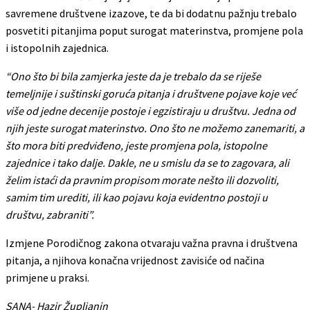
savremene društvene izazove, te da bi dodatnu pažnju trebalo
posvetiti pitanjima poput surogat materinstva, promjene pola
i istopolnih zajednica.
“Ono što bi bila zamjerka jeste da je trebalo da se riješe
temeljnije i suštinski goruća pitanja i društvene pojave koje već
više od jedne decenije postoje i egzistiraju u društvu. Jedna od
njih jeste surogat materinstvo. Ono što ne možemo zanemariti, a
što mora biti predviđeno, jeste promjena pola, istopolne
zajednice i tako dalje. Dakle, ne u smislu da se to zagovara, ali
želim istaći da pravnim propisom morate nešto ili dozvoliti,
samim tim urediti, ili kao pojavu koja evidentno postoji u
društvu, zabraniti”.
Izmjene Porodičnog zakona otvaraju važna pravna i društvena
pitanja, a njihova konačna vrijednost zavisiće od načina
primjene u praksi.
SANA- Hazir Župljanin