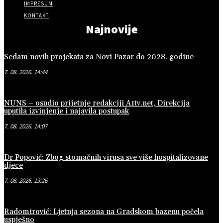
IMPRESUM
KONTAKT
Najnovije
Sedam novih projekata za Novi Pazar do 2028. godine
7. 08. 2026. 14:44
NUNS – osudio prijetnje redakciji A1tv.net, Direkcija
uputila izvinjenje i najavila postupak
7. 08. 2026. 14:07
Dr Popović: Zbog stomačnih virusa sve više hospitalizovane
djece
7. 08. 2026. 13:26
Radomirović: Ljetnja sezona na Gradskom bazenu počela
uspješno