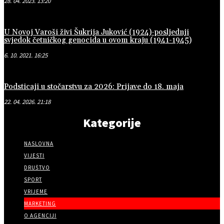
28. 04. 2023. 13:20
U Novoj Varoši živi Šukrija Juković (1924)-posljednji
svjedok četničkog genocida u ovom kraju (1941-1945)
6. 10. 2021. 16:25
Podsticaji u stočarstvu za 2026: Prijave do 18. maja
22. 04. 2026. 21:18
Kategorije
NASLOVNA
VIJESTI
DRUŠTVO
SPORT
VRIJEME
MARKETING
O AGENCIJI