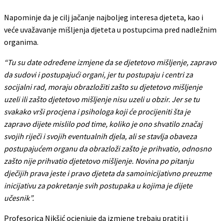
Napominje da je cilj jačanje najboljeg interesa djeteta, kao i
veće uvažavanje mišljenja djeteta u postupcima pred nadležnim
organima.
“Tu su date određene izmjene da se djetetovo mišljenje, zapravo
da sudovi i postupajući organi, jer tu postupaju i centri za
socijalni rad, moraju obrazložiti zašto su djetetovo mišljenje
uzeli ili zašto djetetovo mišljenje nisu uzeli u obzir. Jer se tu
svakako vrši procjena i psihologa koji će procijeniti šta je
zapravo dijete mislilo pod time, koliko je ono shvatilo značaj
svojih riječi i svojih eventualnih djela, ali se stavlja obaveza
postupajućem organu da obrazloži zašto je prihvatio, odnosno
zašto nije prihvatio djetetovo mišljenje. Novina po pitanju
dječijih prava jeste i pravo djeteta da samoinicijativno preuzme
inicijativu za pokretanje svih postupaka u kojima je dijete
učesnik”.
Profesorica Nikšić ocjenjuje da izmjene trebaju pratiti i