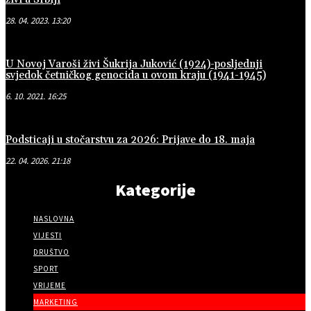
28. 04. 2023. 13:20
U Novoj Varoši živi Šukrija Juković (1924)-posljednji
svjedok četničkog genocida u ovom kraju (1941-1945)
6. 10. 2021. 16:25
Podsticaji u stočarstvu za 2026: Prijave do 18. maja
22. 04. 2026. 21:18
Kategorije
NASLOVNA
VIJESTI
DRUŠTVO
SPORT
VRIJEME
MARKETING