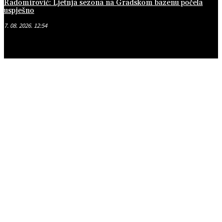
Radomirović: Ljetnja sezona na Gradskom bazenu počela
uspješno
7. 08. 2026. 12:54