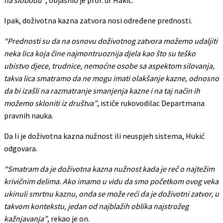
Ipak, doživotna kazna zatvora nosi određene prednosti.
“Prednosti su da na osnovu doživotnog zatvora možemo udaljiti
neka lica koja čine najmontruoznija djela kao što su teško
ubistvo djece, trudnice, nemoćne osobe sa aspektom silovanja,
takva lica smatramo da ne mogu imati olakšanje kazne, odnosno
da bi izašli na razmatranje smanjenja kazne i na taj način ih
možemo skloniti iz društva”
, ističe rukovodilac Departmana
pravnih nauka.
Da li je doživotna kazna nužnost ili neuspjeh sistema, Hukić
odgovara.
“Smatram da je doživotna kazna nužnost kada je reč o najtežim
krivičnim delima. Ako imamo u vidu da smo početkom ovog veka
ukinuli smrtnu kaznu, onda se može reći da je doživotni zatvor, u
takvom kontekstu, jedan od najblažih oblika najstrožeg
kažnjavanja”
, rekao je on.