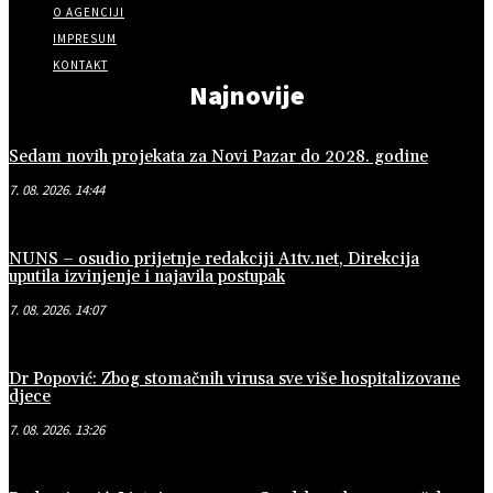
O AGENCIJI
IMPRESUM
KONTAKT
Najnovije
Sedam novih projekata za Novi Pazar do 2028. godine
7. 08. 2026. 14:44
NUNS – osudio prijetnje redakciji A1tv.net, Direkcija
uputila izvinjenje i najavila postupak
7. 08. 2026. 14:07
Dr Popović: Zbog stomačnih virusa sve više hospitalizovane
djece
7. 08. 2026. 13:26