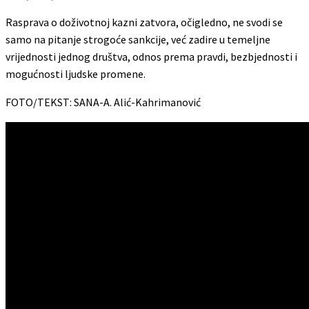
Rasprava o doživotnoj kazni zatvora, očigledno, ne svodi se
samo na pitanje strogoće sankcije, već zadire u temeljne
vrijednosti jednog društva, odnos prema pravdi, bezbjednosti i
mogućnosti ljudske promene.
FOTO/TEKST: SANA-A. Alić-Kahrimanović