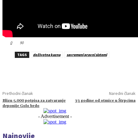
0
90
TAGS
doživotna kazna
savremeni pravni sistemi
Prethodni članak
Naredni članak
Blizu 5.000 potpisa za zatvaranje
33 godine od otmice u Štrpcima
deponije Golo brdo
- Advertisement -
Najnovije