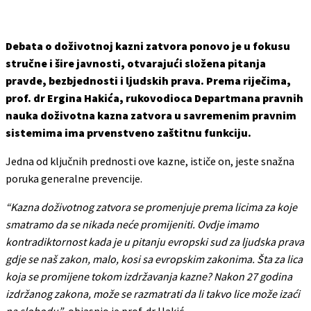
Debata o doživotnoj kazni zatvora ponovo je u fokusu
stručne i šire javnosti, otvarajući složena pitanja
pravde, bezbjednosti i ljudskih prava. Prema riječima,
prof. dr
Ergina Hakića
, rukovodioca Departmana pravnih
nauka doživotna kazna zatvora u savremenim pravnim
sistemima ima prvenstveno zaštitnu funkciju.
Jedna od ključnih prednosti ove kazne, ističe on, jeste snažna
poruka generalne prevencije.
“Kazna doživotnog zatvora se promenjuje prema licima za koje
smatramo da se nikada neće promijeniti. Ovdje imamo
kontradiktornost kada je u pitanju evropski sud za ljudska prava
gdje se naš zakon, malo, kosi sa evropskim zakonima. Šta za lica
koja se promijene tokom izdržavanja kazne? Nakon 27 godina
izdržanog zakona, može se razmatrati da li takvo lice može izaći
na slobodu”
, objasnio je prof. dr Hakić.