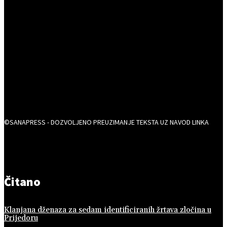
©SANAPRESS - DOZVOLJENO PREUZIMANJE TEKSTA UZ NAVOD LINKA
Čitano
Klanjana dženaza za sedam identificiranih žrtava zločina u
Prijedoru