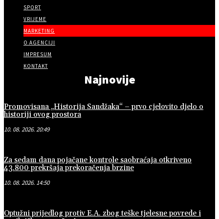
SPORT
VRIJEME
MARKETING
O AGENCIJI
IMPRESUM
KONTAKT
Najnovije
Promovisana „Historija Sandžaka“ – prvo cjelovito djelo o
historiji ovog prostora
10. 08. 2026. 20:49
Za sedam dana pojačane kontrole saobraćaja otkriveno
43.800 prekršaja prekoračenja brzine
10. 08. 2026. 14:50
Optužni prijedlog protiv E.A. zbog teške tjelesne povrede i