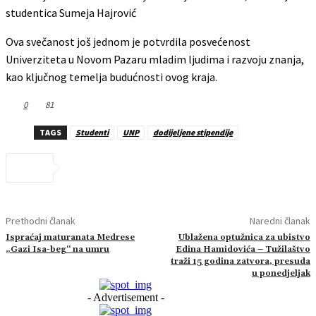
studentica Sumeja Hajrović
Ova svečanost još jednom je potvrdila posvećenost
Univerziteta u Novom Pazaru mladim ljudima i razvoju znanja,
kao ključnog temelja budućnosti ovog kraja.
0
81
TAGS
Studenti
UNP
dodijeljene stipendije
Prethodni članak
Naredni članak
Ispraćaj maturanata Medrese
Ublažena optužnica za ubistvo
„Gazi Isa-beg“ na umru
Edina Hamidovića – Tužilaštvo
traži 15 godina zatvora, presuda
u ponedjeljak
- Advertisement -