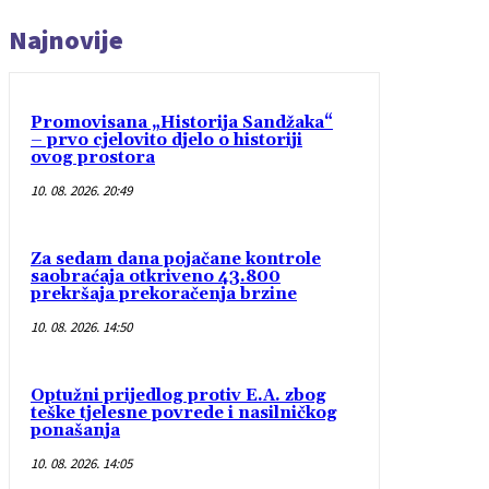
Najnovije
Promovisana „Historija Sandžaka“
– prvo cjelovito djelo o historiji
ovog prostora
10. 08. 2026. 20:49
Za sedam dana pojačane kontrole
saobraćaja otkriveno 43.800
prekršaja prekoračenja brzine
10. 08. 2026. 14:50
Optužni prijedlog protiv E.A. zbog
teške tjelesne povrede i nasilničkog
ponašanja
10. 08. 2026. 14:05