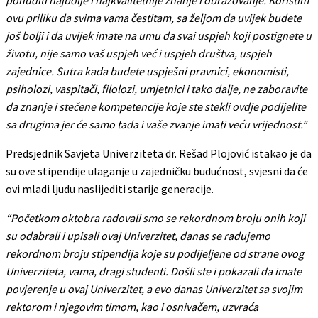
ovu priliku da svima vama čestitam, sa željom da uvijek budete
još bolji i da uvijek imate na umu da svai uspjeh koji postignete u
životu, nije samo vaš uspjeh već i uspjeh društva, uspjeh
zajednice. Sutra kada budete uspješni pravnici, ekonomisti,
psiholozi, vaspitači, filolozi, umjetnici i tako dalje, ne zaboravite
da znanje i stečene kompetencije koje ste stekli ovdje podijelite
sa drugima jer će samo tada i vaše zvanje imati veću vrijednost.”
Predsjednik Savjeta Univerziteta dr. Rešad Plojović istakao je da
su ove stipendije ulaganje u zajedničku budućnost, svjesni da će
ovi mladi ljudu naslijediti starije generacije.
“Početkom oktobra radovali smo se rekordnom broju onih koji
su odabrali i upisali ovaj Univerzitet, danas se radujemo
rekordnom broju stipendija koje su podijeljene od strane ovog
Univerziteta, vama, dragi studenti. Došli ste i pokazali da imate
povjerenje u ovaj Univerzitet, a evo danas Univerzitet sa svojim
rektorom i njegovim timom, kao i osnivačem, uzvraća