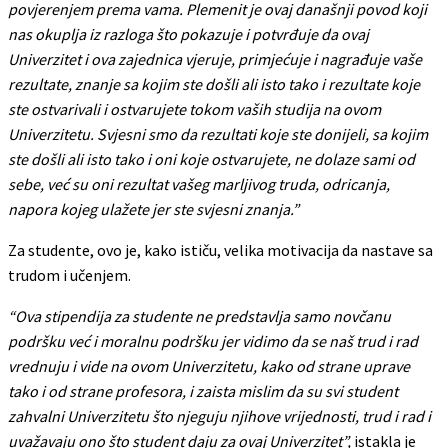
povjerenjem prema vama. Plemenit je ovaj današnji povod koji
nas okuplja iz razloga što pokazuje i potvrđuje da ovaj
Univerzitet i ova zajednica vjeruje, primjećuje i nagrađuje vaše
rezultate, znanje sa kojim ste došli ali isto tako i rezultate koje
ste ostvarivali i ostvarujete tokom vaših studija na ovom
Univerzitetu. Svjesni smo da rezultati koje ste donijeli, sa kojim
ste došli ali isto tako i oni koje ostvarujete, ne dolaze sami od
sebe, već su oni rezultat vašeg marljivog truda, odricanja,
napora kojeg ulažete jer ste svjesni znanja.”
Za studente, ovo je, kako ističu, velika motivacija da nastave sa
trudom i učenjem.
“Ova stipendija za studente ne predstavlja samo novčanu
podršku već i moralnu podršku jer vidimo da se naš trud i rad
vrednuju i vide na ovom Univerzitetu, kako od strane uprave
tako i od strane profesora, i zaista mislim da su svi student
zahvalni Univerzitetu što njeguju njihove vrijednosti, trud i rad i
uvažavaju ono što student daju za ovaj Univerzitet”,
istakla je