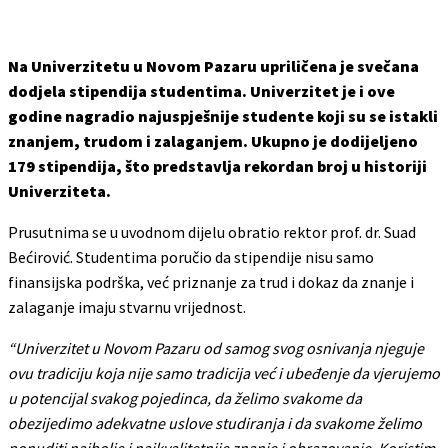
Na Univerzitetu u Novom Pazaru upriličena je svečana
dodjela stipendija studentima. Univerzitet je i ove
godine nagradio najuspješnije studente koji su se istakli
znanjem, trudom i zalaganjem. Ukupno je dodijeljeno
179 stipendija, što predstavlja rekordan broj u historiji
Univerziteta.
Prusutnima se u uvodnom dijelu obratio rektor prof. dr. Suad
Bećirović. Studentima poručio da stipendije nisu samo
finansijska podrška, već priznanje za trud i dokaz da znanje i
zalaganje imaju stvarnu vrijednost.
“Univerzitet u Novom Pazaru od samog svog osnivanja njeguje
ovu tradiciju koja nije samo tradicija već i ubeđenje da vjerujemo
u potencijal svakog pojedinca, da želimo svakome da
obezijedimo adekvatne uslove studiranja i da svakome želimo
ponuditi najbolje i najkvalitetnije znanje i obrazovanje. Koristim