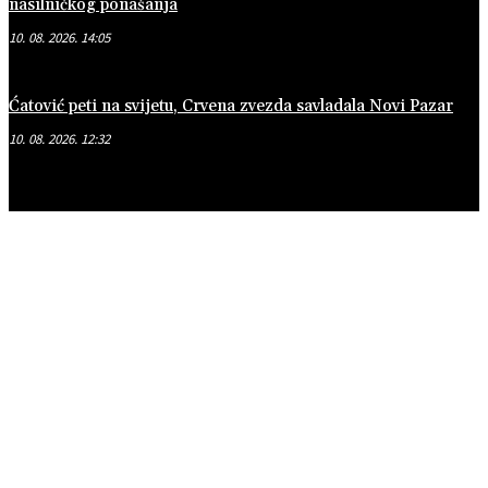
nasilničkog ponašanja
10. 08. 2026. 14:05
Ćatović peti na svijetu, Crvena zvezda savladala Novi Pazar
10. 08. 2026. 12:32