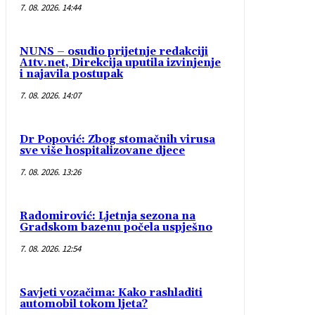
7. 08. 2026. 14:44
NUNS – osudio prijetnje redakciji
A1tv.net, Direkcija uputila izvinjenje
i najavila postupak
7. 08. 2026. 14:07
Dr Popović: Zbog stomačnih virusa
sve više hospitalizovane djece
7. 08. 2026. 13:26
Radomirović: Ljetnja sezona na
Gradskom bazenu počela uspješno
7. 08. 2026. 12:54
Savjeti vozačima: Kako rashladiti
automobil tokom ljeta?