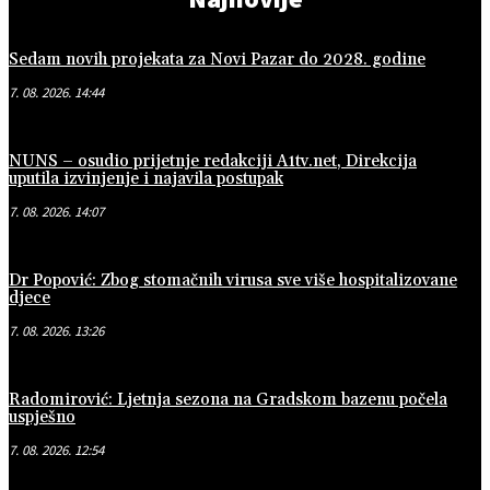
Sedam novih projekata za Novi Pazar do 2028. godine
7. 08. 2026. 14:44
NUNS – osudio prijetnje redakciji A1tv.net, Direkcija
uputila izvinjenje i najavila postupak
7. 08. 2026. 14:07
Dr Popović: Zbog stomačnih virusa sve više hospitalizovane
djece
7. 08. 2026. 13:26
Radomirović: Ljetnja sezona na Gradskom bazenu počela
uspješno
7. 08. 2026. 12:54