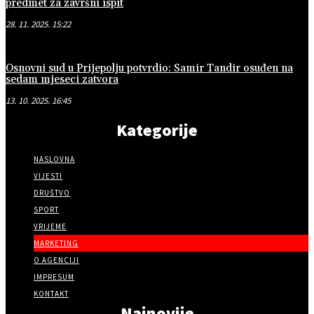
predmet za završni ispit
28. 11. 2025. 15:22
Osnovni sud u Prijepolju potvrdio: Samir Tandir osuđen na
sedam mjeseci zatvora
13. 10. 2025. 16:45
Kategorije
NASLOVNA
VIJESTI
DRUŠTVO
SPORT
VRIJEME
MARKETING
O AGENCIJI
IMPRESUM
KONTAKT
Najnovije