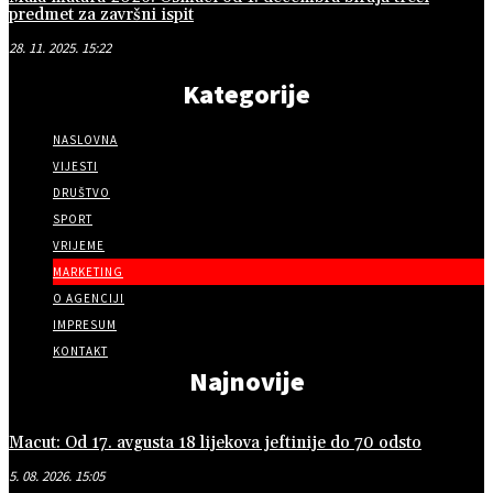
predmet za završni ispit
28. 11. 2025. 15:22
Kategorije
NASLOVNA
VIJESTI
DRUŠTVO
SPORT
VRIJEME
MARKETING
O AGENCIJI
IMPRESUM
KONTAKT
Najnovije
Macut: Od 17. avgusta 18 lijekova jeftinije do 70 odsto
5. 08. 2026. 15:05