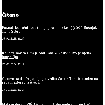
Čitano
Poznati konačni rezultati popisa – Preko 153.000 Bošnjaka
živi u Srbiji
28. 04. 2023. 13:20
Ko je tajnovita Umeja Abu Taha Zukorlić? Ovo je njena
biografija
22. 05. 2024. 13:15
Osnovni sud u Prijepolju potvrdio: Samir Tandir osuđen na
sedam mjeseci zatvora
13. 10. 2025. 16:45
Mala matura 2026: Osmaci od 1. decembra biraju treći