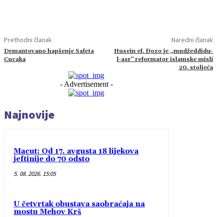
Prethodni članak
Naredni članak
Demantovano hapšenje Safeta
Husein ef. Đozo je „mudžeddidu-
Cucaka
l-asr“ reformator islamske misli
20. stoljeća
- Advertisement -
Najnovije
Macut: Od 17. avgusta 18 lijekova
jeftinije do 70 odsto
5. 08. 2026. 15:05
U četvrtak obustava saobraćaja na
mostu Mehov Krš