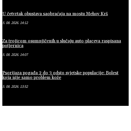
U četvrtak obustava saobraćaja na mostu Mehov Krš
5. 08. 2026. 14:12
Za trojicom osumnjičenih u slučaju auto-placeva raspisana
potjernica
5. 08. 2026. 14:07
Psorijaza pogađa 2 do 3 odsto svjetske populacije: Bolest
koja nije samo problem kože
5. 08. 2026. 13:52