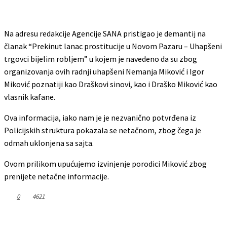
Na adresu redakcije Agencije SANA pristigao je demantij na
članak “Prekinut lanac prostitucije u Novom Pazaru – Uhapšeni
trgovci bijelim robljem” u kojem je navedeno da su zbog
organizovanja ovih radnji uhapšeni Nemanja Miković i Igor
Miković poznatiji kao Draškovi sinovi, kao i Draško Miković kao
vlasnik kafane.
Ova informacija, iako nam je je nezvanično potvrđena iz
Policijskih struktura pokazala se netačnom, zbog čega je
odmah uklonjena sa sajta.
Ovom prilikom upućujemo izvinjenje porodici Miković zbog
prenijete netačne informacije.
0
4621