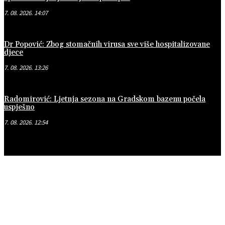
7. 08. 2026. 14:07
Dr Popović: Zbog stomačnih virusa sve više hospitalizovane
djece
7. 08. 2026. 13:26
Radomirović: Ljetnja sezona na Gradskom bazenu počela
uspješno
7. 08. 2026. 12:54