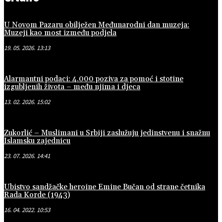
U Novom Pazaru obilježen Međunarodni dan muzeja:
Muzeji kao most između podjela
19. 05. 2026. 13:13
Alarmantni podaci: 4.000 poziva za pomoć i stotine
izgubljenih života – među njima i djeca
13. 02. 2026. 15:02
Zukorlić – Muslimani u Srbiji zaslužuju jedinstvenu i snažnu
Islamsku zajednicu
23. 07. 2026. 14:41
Ubistvo sandžačke heroine Emine Bučan od strane četnika
Rada Korde (1943)
16. 04. 2022. 10:53