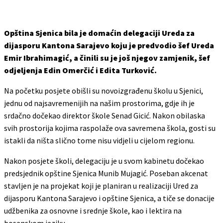
Opština Sjenica bila je domaćin delegaciji Ureda za
dijasporu Kantona Sarajevo koju je predvodio šef Ureda
Emir Ibrahimagić, a činili su je još njegov zamjenik, šef
odjeljenja Edin Omerčić i Edita Turković.
Na početku posjete obišli su novoizgrađenu školu u Sjenici,
jednu od najsavremenijih na našim prostorima, gdje ih je
srdačno dočekao direktor škole Senad Gicić. Nakon obilaska
svih prostorija kojima raspolaže ova savremena škola, gosti su
istakli da ništa slično tome nisu vidjeli u cijelom regionu.
Nakon posjete školi, delegaciju je u svom kabinetu dočekao
predsjednik opštine Sjenica Munib Mujagić. Poseban akcenat
stavljen je na projekat koji je planiran u realizaciji Ured za
dijasporu Kantona Sarajevo i opštine Sjenica, a tiče se donacije
udžbenika za osnovne i srednje škole, kao i lektira na
bosanskom jeziku.