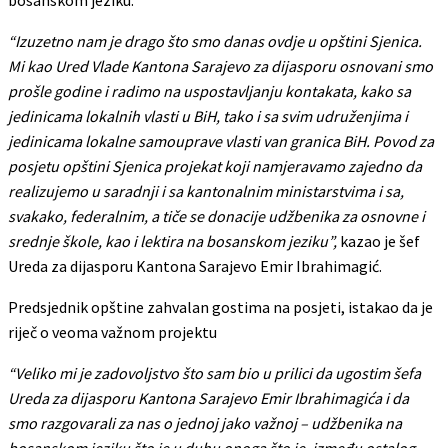
“Izuzetno nam je drago što smo danas ovdje u opštini Sjenica.
Mi kao Ured Vlade Kantona Sarajevo za dijasporu osnovani smo
prošle godine i radimo na uspostavljanju kontakata, kako sa
jedinicama lokalnih vlasti u BiH, tako i sa svim udruženjima i
jedinicama lokalne samouprave vlasti van granica BiH. Povod za
posjetu opštini Sjenica projekat koji namjeravamo zajedno da
realizujemo u saradnji i sa kantonalnim ministarstvima i sa,
svakako, federalnim, a tiče se donacije udžbenika za osnovne i
srednje škole, kao i lektira na bosanskom jeziku”,
kazao je šef
Ureda za dijasporu Kantona Sarajevo Emir Ibrahimagić.
Predsjednik opštine zahvalan gostima na posjeti, istakao da je
riječ o veoma važnom projektu
“Veliko mi je zadovoljstvo što sam bio u prilici da ugostim šefa
Ureda za dijasporu Kantona Sarajevo Emir Ibrahimagića i da
smo razgovarali za nas o jednoj jako važnoj – udžbenika na
bosanskom jeziku što je u duhu onoga što je, između ostalog,