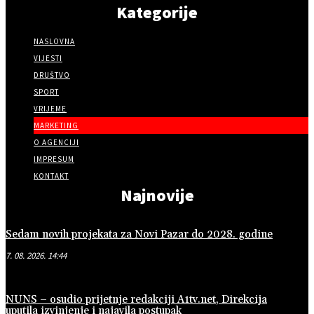
Kategorije
NASLOVNA
VIJESTI
DRUŠTVO
SPORT
VRIJEME
MARKETING
O AGENCIJI
IMPRESUM
KONTAKT
Najnovije
Sedam novih projekata za Novi Pazar do 2028. godine
7. 08. 2026. 14:44
NUNS – osudio prijetnje redakciji A1tv.net, Direkcija
uputila izvinjenje i najavila postupak