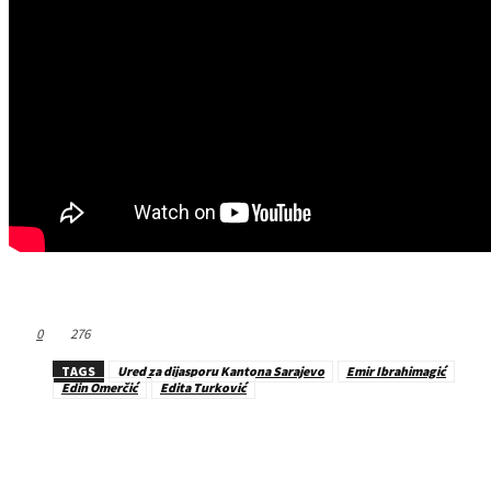
0
276
TAGS
Ured za dijasporu Kantona Sarajevo
Emir Ibrahimagić
Edin Omerčić
Edita Turković