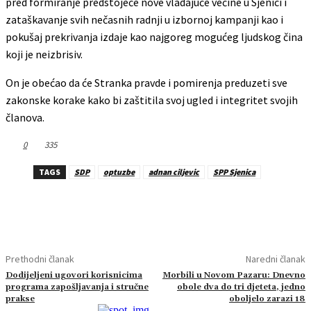
pred formiranje predstojeće nove vladajuće većine u Sjenici i
zataškavanje svih nečasnih radnji u izbornoj kampanji kao i
pokušaj prekrivanja izdaje kao najgoreg mogućeg ljudskog čina
koji je neizbrisiv.
On je obećao da će Stranka pravde i pomirenja preduzeti sve
zakonske korake kako bi zaštitila svoj ugled i integritet svojih
članova.
0
335
TAGS
SDP
optuzbe
adnan ciljevic
SPP Sjenica
Prethodni članak
Naredni članak
Dodijeljeni ugovori korisnicima
Morbili u Novom Pazaru: Dnevno
programa zapošljavanja i stručne
obole dva do tri djeteta, jedno
prakse
oboljelo zarazi 18