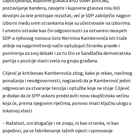
zapošljavanja, kupovine glasača kroz šoder politiku,
postavljanje bandera, rasvjete i kupovine glasova nisu bili
dovoljni za iole pristojan rezultat, već je SDP zabilježio najgori
izborni među svim strankama koje su učestvovale na izborima.
I umesto ostavke kao čin odgovornosti za ostvareni neuspeh
SDP-a njihovog nosioca liste Nermina Kamberovića isti traže
alibije na najprimitivniji način optužujući Stranku pravde i
pomirenja za svoj debakl i za to što se Sandžačka demokratska
partija s pozicije vlasti svela na grupu građana.
Ciljević je kritikovao Kamberovića zbog, kako je rekao, nasilnog
ponašanja i neodgovornosti, naglasivši da je Kamberović jedini
odgovoran za stvaranje tenzija i optužbe koje ne stoje. Ciljević
je dodao da će SPP uskoro predstaviti novu skupštinsku većinu
koja će, prema njegovim riječima, ponovo imati ključnu ulogu u
lokalnoj vlasti.
– Nažalost, oni drugačije i ne znaju, ni kao stranka, ni kao
pojedinci, pa se fabrikovanje lažnih vijesti i spinovanje