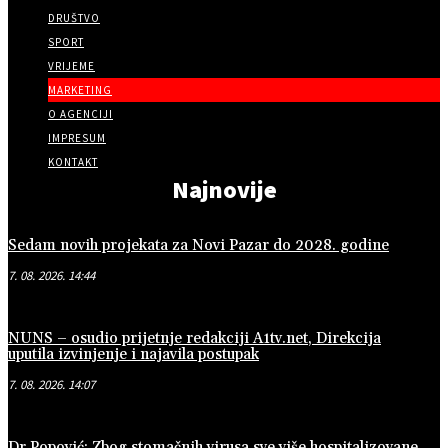
DRUŠTVO
SPORT
VRIJEME
MARKETING
O AGENCIJI
IMPRESUM
KONTAKT
Najnovije
Sedam novih projekata za Novi Pazar do 2028. godine
7. 08. 2026. 14:44
NUNS – osudio prijetnje redakciji A1tv.net, Direkcija
uputila izvinjenje i najavila postupak
7. 08. 2026. 14:07
Dr Popović: Zbog stomačnih virusa sve više hospitalizovane