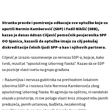
Stranka pravde i pomirenja odbacuje sve optužbe koje su
uputili Nermin Kamberović (SDP) i Fadil Nikšić (SRB),
kazao je danas Adnan Ciljević pomoćnik povjerenika SPP
OO Sjenica, kazavši da optužbe imaju za cilj pokušaj
diskreditacije čelnih ljudi SPP-a kao i njihovih partnera.
Ciljević je izrazio razumevanje za nervozu SDP-a, koja je, kako
tvrdi, rezultat “apsolutnog izbornog fiaska”. Kazao da se SDP
sa pozicije vlasti svela na grupu građana.
– Razumljiva i nervoza gubitnika na prethodnim lokalnim
izborima SDP-a i nosioca liste Nermina Kamberovića zbog
apsolutnog izbornog fiaska. Ni agresija na opštinu, ni vandalski
ulazak u prostorije, ni sve poluge vlasti kroz zloupotrebu javnih
preduzeća, javnih ustanova, budžeta, nezakonitog