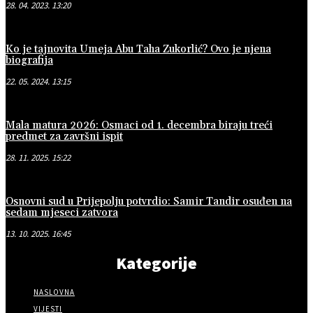
28. 04. 2023. 13:20
Ko je tajnovita Umeja Abu Taha Zukorlić? Ovo je njena
biografija
22. 05. 2024. 13:15
Mala matura 2026: Osmaci od 1. decembra biraju treći
predmet za završni ispit
28. 11. 2025. 15:22
Osnovni sud u Prijepolju potvrdio: Samir Tandir osuđen na
sedam mjeseci zatvora
13. 10. 2025. 16:45
Kategorije
NASLOVNA
VIJESTI