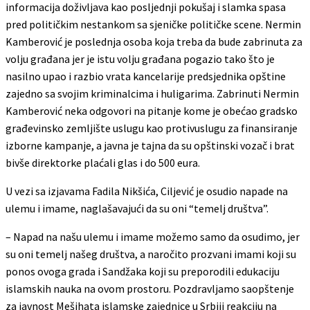
informacija doživljava kao posljednji pokušaj i slamka spasa
pred političkim nestankom sa sjeničke političke scene. Nermin
Kamberović je poslednja osoba koja treba da bude zabrinuta za
volju građana jer je istu volju građana pogazio tako što je
nasilno upao i razbio vrata kancelarije predsjednika opštine
zajedno sa svojim kriminalcima i huligarima. Zabrinuti Nermin
Kamberović neka odgovori na pitanje kome je obećao gradsko
građevinsko zemljište uslugu kao protivuslugu za finansiranje
izborne kampanje, a javna je tajna da su opštinski vozač i brat
bivše direktorke plaćali glas i do 500 eura.
U vezi sa izjavama Fadila Nikšića, Ciljević je osudio napade na
ulemu i imame, naglašavajući da su oni “temelj društva”.
– Napad na našu ulemu i imame možemo samo da osudimo, jer
su oni temelj našeg društva, a naročito prozvani imami koji su
ponos ovoga grada i Sandžaka koji su preporodili edukaciju
islamskih nauka na ovom prostoru. Pozdravljamo saopštenje
za javnost Mešihata islamske zajednice u Srbiji reakciju na