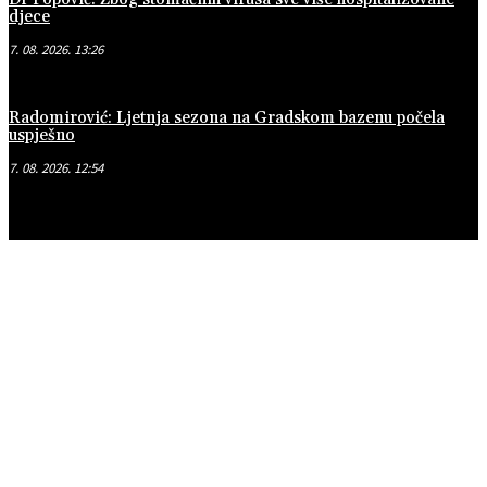
djece
7. 08. 2026. 13:26
Radomirović: Ljetnja sezona na Gradskom bazenu počela
uspješno
7. 08. 2026. 12:54