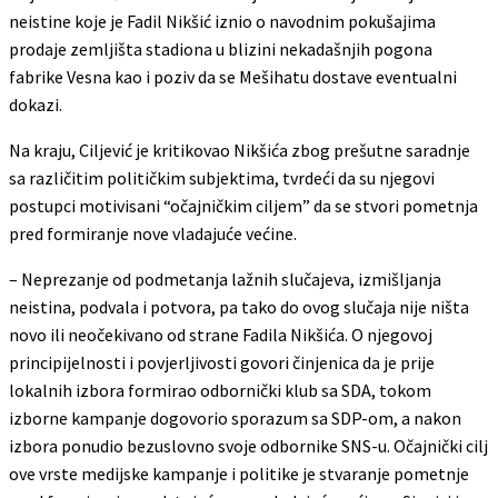
neistine koje je Fadil Nikšić iznio o navodnim pokušajima
prodaje zemljišta stadiona u blizini nekadašnjih pogona
fabrike Vesna kao i poziv da se Mešihatu dostave eventualni
dokazi.
Na kraju, Ciljević je kritikovao Nikšića zbog prešutne saradnje
sa različitim političkim subjektima, tvrdeći da su njegovi
postupci motivisani “očajničkim ciljem” da se stvori pometnja
pred formiranje nove vladajuće većine.
– Neprezanje od podmetanja lažnih slučajeva, izmišljanja
neistina, podvala i potvora, pa tako do ovog slučaja nije ništa
novo ili neočekivano od strane Fadila Nikšića. O njegovoj
principijelnosti i povjerljivosti govori činjenica da je prije
lokalnih izbora formirao odbornički klub sa SDA, tokom
izborne kampanje dogovorio sporazum sa SDP-om, a nakon
izbora ponudio bezuslovno svoje odbornike SNS-u. Očajnički cilj
ove vrste medijske kampanje i politike je stvaranje pometnje