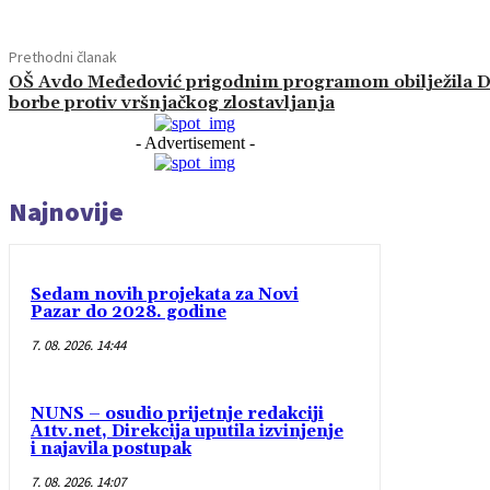
Prethodni članak
OŠ Avdo Međedović prigodnim programom obilježila 
borbe protiv vršnjačkog zlostavljanja
- Advertisement -
Najnovije
Sedam novih projekata za Novi
Pazar do 2028. godine
7. 08. 2026. 14:44
NUNS – osudio prijetnje redakciji
A1tv.net, Direkcija uputila izvinjenje
i najavila postupak
7. 08. 2026. 14:07