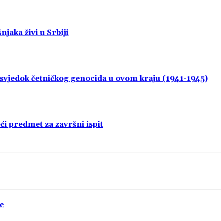
jaka živi u Srbiji
i svjedok četničkog genocida u ovom kraju (1941-1945)
i predmet za završni ispit
e