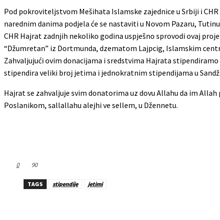
Pod pokroviteljstvom Mešihata Islamske zajednice u Srbiji i CHR 
narednim danima podjela će se nastaviti u Novom Pazaru, Tutinu, Sj
CHR Hajrat zadnjih nekoliko godina uspješno sprovodi ovaj projek
“Džumretan” iz Dortmunda, dzematom Lajpcig, Islamskim centrom
Zahvaljujući ovim donacijama i sredstvima Hajrata stipendiramo 
stipendira veliki broj jetima i jednokratnim stipendijama u Sandž
Hajrat se zahvaljuje svim donatorima uz dovu Allahu da im Allah 
Poslanikom, sallallahu alejhi ve sellem, u Džennetu.
0
90
TAGS
stipendije
jetimi
Dijeliti