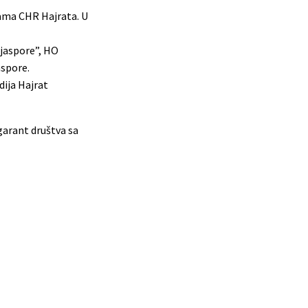
jama CHR Hajrata. U
ijaspore”, HO
aspore.
dija Hajrat
garant društva sa