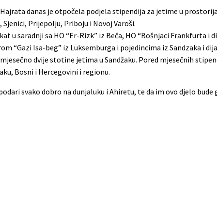
Hajrata danas je otpočela podjela stipendija za jetime u prostori
enici, Prijepolju, Priboju i Novoj Varoši.
at u saradnji sa HO “Er-Rizk” iz Beča, HO “Bošnjaci Frankfurta i d
 “Gazi Isa-beg” iz Luksemburga i pojedincima iz Sandzaka i dij
mjesečno dvije stotine jetima u Sandžaku. Pored mjesečnih stipen
aku, Bosni i Hercegovini i regionu.
podari svako dobro na dunjaluku i Ahiretu, te da im ovo djelo bude 