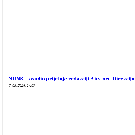
NUNS – osudio prijetnje redakciji A1tv.net, Direkcija 
7. 08. 2026. 14:07