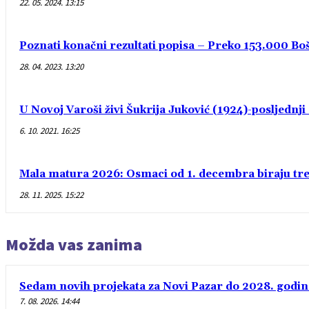
22. 05. 2024. 13:15
Poznati konačni rezultati popisa – Preko 153.000 Bošn
28. 04. 2023. 13:20
U Novoj Varoši živi Šukrija Juković (1924)-posljednj
6. 10. 2021. 16:25
Mala matura 2026: Osmaci od 1. decembra biraju treć
28. 11. 2025. 15:22
Možda vas zanima
Sedam novih projekata za Novi Pazar do 2028. godin
7. 08. 2026. 14:44