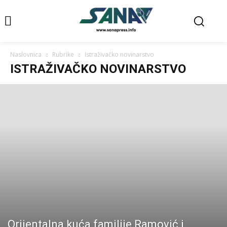
Naslovnica
Rubrike
Istraživačko novinarstvo
ISTRAŽIVAČKO NOVINARSTVO
Orijentalna kuća familije Ramović i