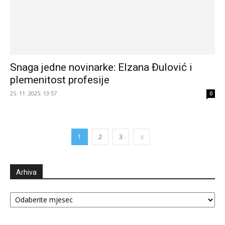
Snaga jedne novinarke: Elzana Đulović i
plemenitost profesije
25. 11. 2025. 13:57
0
1
2
3
Arhiva
Arhiva