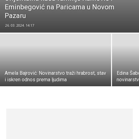
Eminbegović na Paricama u Novom
Pazaru
26. 03. 2024. 14:17
Amela Bajrović: Novinarstvo traži hrabrost, stav
Edina Šabo
i iskren odnos prema ljudima
novinarst