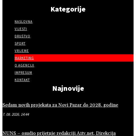
Kategorije
NASLOVNA
VIJESTI
DRUŠTVO
SPORT
VRIJEME
MARKETING
O AGENCIJI
IMPRESUM
KONTAKT
Najnovije
Sedam novih projekata za Novi Pazar do 2028. godine
7. 08. 2026. 14:44
NUNS – osudio prijetnje redakciji A1tv.net, Direkcija