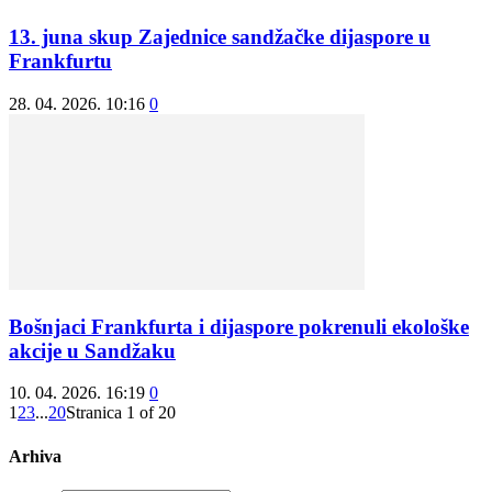
13. juna skup Zajednice sandžačke dijaspore u
Frankfurtu
28. 04. 2026. 10:16
0
Bošnjaci Frankfurta i dijaspore pokrenuli ekološke
akcije u Sandžaku
10. 04. 2026. 16:19
0
1
2
3
...
20
Stranica 1 of 20
Arhiva