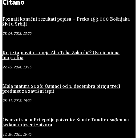
Čitano
Poznati konačni rezultati popisa – Preko 153.000 Bošnjaka
živi u Srbiji
28. 04. 2023. 13:20
Ko je tajnovita Umeja Abu Taha Zukorlić? Ovo je njena
biografija
22. 05. 2024. 13:15
Mala matura 2026: Osmaci od 1. decembra biraju treći
predmet za završni ispit
28. 11. 2025. 15:22
Osnovni sud u Prijepolju potvrdio: Samir Tandir osuđen na
sedam mjeseci zatvora
13. 10. 2025. 16:45