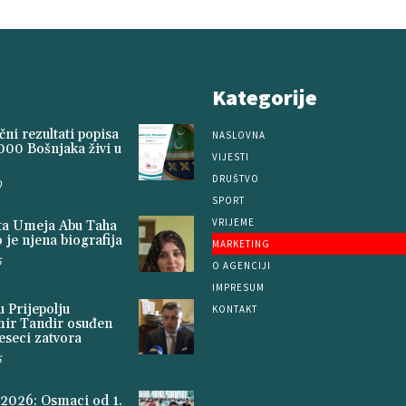
Kategorije
ni rezultati popisa
NASLOVNA
000 Bošnjaka živi u
VIJESTI
DRUŠTVO
0
SPORT
VRIJEME
ita Umeja Abu Taha
 je njena biografija
MARKETING
5
O AGENCIJI
IMPRESUM
 Prijepolju
KONTAKT
mir Tandir osuđen
seci zatvora
5
2026: Osmaci od 1.