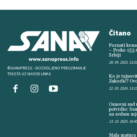
Čitano
Poznati konač
– Preko 153.
Srbiji
28. 04. 2023. 13:2
©SANAPRESS - DOZVOLJENO PREUZIMANJE
TEKSTA UZ NAVOD LINKA
Ko je tajnov
Zukorlić? Ovo
22. 05. 2024. 13:1
Osnovni sud u
potvrdio: Sa
na sedam mje
13. 10. 2025. 16:4
Mala matura 