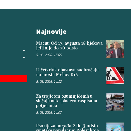
Najnovije
Macut: Od 17. avgusta 18 lijekova
jeftinije do 70 odsto
5. 08. 2026. 15:05
U četvrtak obustava saobraćaja
na mostu Mehov Krš
5. 08. 2026. 14:12
Za trojicom osumnjičenih u
slučaju auto-placeva raspisana
potjernica
5. 08. 2026. 14:07
Psorijaza pogađa 2 do 3 odsto
svjetske populacije: Bolest koja