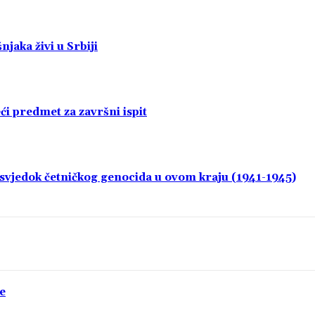
jaka živi u Srbiji
i predmet za završni ispit
i svjedok četničkog genocida u ovom kraju (1941-1945)
e