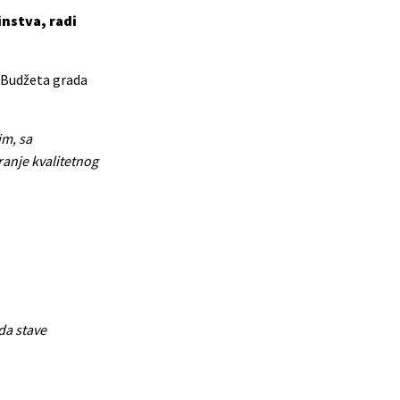
instva, radi
 Budžeta grada
im, sa
ranje kvalitetnog
da stave