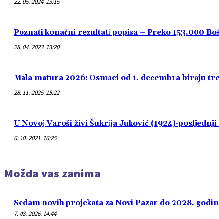
22. 05. 2024. 13:15
Poznati konačni rezultati popisa – Preko 153.000 Bošn
28. 04. 2023. 13:20
Mala matura 2026: Osmaci od 1. decembra biraju treć
28. 11. 2025. 15:22
U Novoj Varoši živi Šukrija Juković (1924)-posljednj
6. 10. 2021. 16:25
Možda vas zanima
Sedam novih projekata za Novi Pazar do 2028. godin
7. 08. 2026. 14:44