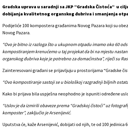
Gradska uprava u saradnji sa JKP “Gradska Čistoća“ u cil
dobijanja kvalitetnog organskog đubriva i smanjenja otp
Podijeliće 100 kompostera građanima Novog Pazara koji su obezb
Novog Pazara.
“Ovo je bitno iz razloga što u ukupnom otpadu imamo oko 60 odst
kompostiranjem krenućemo u taj projekat da bi na mjestu nastanka s
organskog đubriva koje je potrebno za domaćinstva”, riječi su Rastk
Zainteresovani građani se prijavljuju u prostorijama “Gradske čis
“Ovo kompostiranje sastoji se u biološkoj razgradnji biljnih ostat
Kako bi prijava bila uspješna neophodno je ispuniti određene usl
“Uslov je da izmirili obaveze prema “Gradskoj čistoći” uz fotogr
komposter”, zaključio je Arsenijević.
Uputstva će, kaže Arsenijević, dobijati od njih, te od 100 jedinica 6