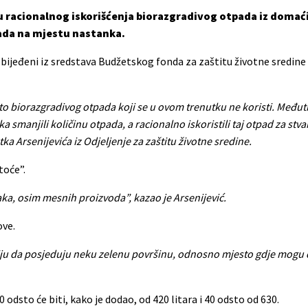
ju racionalnog iskorišćenja biorazgradivog otpada iz domać
ada na mjestu nastanka.
ijeđeni iz sredstava Budžetskog fonda za zaštitu životne sredine
o biorazgradivog otpada koji se u ovom trenutku ne koristi. Međut
manjili količinu otpada, a racionalno iskoristili taj otpad za stva
a Arsenijevića iz Odjeljenje za zaštitu životne sredine.
toće”.
aka, osim mesnih proizvoda”, kazao je Arsenijević.
ove.
afiju da posjeduju neku zelenu površinu, odnosno mjesto gdje mogu 
0 odsto će biti, kako je dodao, od 420 litara i 40 odsto od 630.