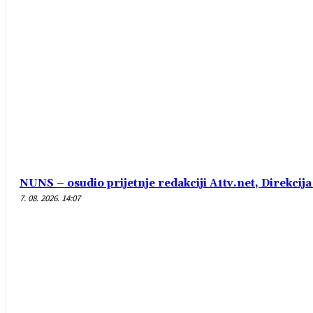
NUNS – osudio prijetnje redakciji A1tv.net, Direkcija 
7. 08. 2026. 14:07