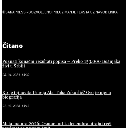
©SANAPRESS - DOZVOLJENO PREUZIMANJE TEKSTA UZ NAVOD LINKA
Čitano
Poznati konačni rezultati popisa – Preko 153.000 Bošnjaka
živi u Srbiji
28. 04. 2023. 13:20
Ko je tajnovita Umeja Abu Taha Zukorlić? Ovo je njena
biografija
22. 05. 2024. 13:15
Mala matura 2026: Osmaci od 1. decembra biraju treći