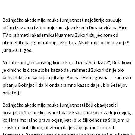
Bošnjačka akademija nauka i umjetnost najoštrije osuđuje
ničim izazvanu i zlonamjernu izjavu Esada Durakovića na Face
TV o rahmetli akademiku Muameru Zukorliću, jednom od
utemeljitelja i generalnog sekretara Akademije od osnivanja 9.
juna 2011. god.
Metaforom „trojanskog konja koji stiže iz Sandžaka“, Duraković
je cinično iz čiste zlobe kazao da „rahmetli Zukorlić nije bio
konstruktivan kada je u pitanju Bosna i Hercegovina… kada su u
pitanju Bošnjaci“ da bi onda sramno kazao da je „bio Šešeljov
prijatelj.“
Bošnjačka akademija nauka i umjetnosti želi obavijestiti
bošnjačku/bosansku javnost da je Esad Duraković zadnji čovjek,
koji ima moralno pravo ocjenjivati bilo čiji odnos sa Srbijom ili
srpskom politikom, obzirom da je svoju pamet i moral
formirao u Beogradu na vrlo ponizan i pokvaren način, a kamoli