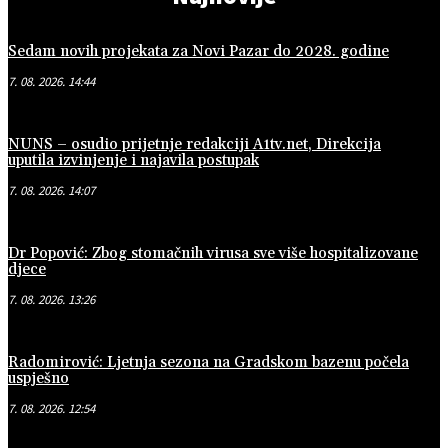
Sedam novih projekata za Novi Pazar do 2028. godine
7. 08. 2026. 14:44
NUNS – osudio prijetnje redakciji A1tv.net, Direkcija
uputila izvinjenje i najavila postupak
7. 08. 2026. 14:07
Dr Popović: Zbog stomačnih virusa sve više hospitalizovane
djece
7. 08. 2026. 13:26
Radomirović: Ljetnja sezona na Gradskom bazenu počela
uspješno
7. 08. 2026. 12:54