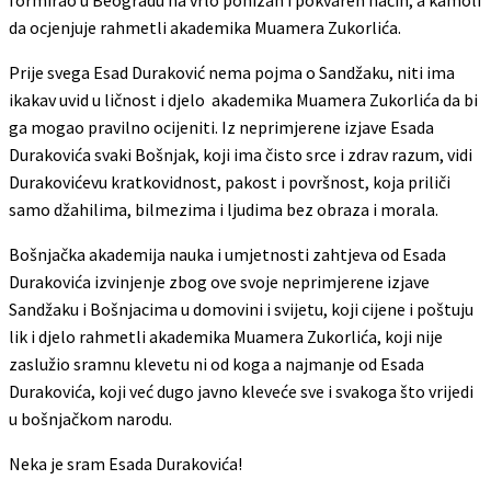
da ocjenjuje rahmetli akademika Muamera Zukorlića.
Prije svega Esad Duraković nema pojma o Sandžaku, niti ima
ikakav uvid u ličnost i djelo akademika Muamera Zukorlića da bi
ga mogao pravilno ocijeniti. Iz neprimjerene izjave Esada
Durakovića svaki Bošnjak, koji ima čisto srce i zdrav razum, vidi
Durakovićevu kratkovidnost, pakost i površnost, koja priliči
samo džahilima, bilmezima i ljudima bez obraza i morala.
Bošnjačka akademija nauka i umjetnosti zahtjeva od Esada
Durakovića izvinjenje zbog ove svoje neprimjerene izjave
Sandžaku i Bošnjacima u domovini i svijetu, koji cijene i poštuju
lik i djelo rahmetli akademika Muamera Zukorlića, koji nije
zaslužio sramnu klevetu ni od koga a najmanje od Esada
Durakovića, koji već dugo javno kleveće sve i svakoga što vrijedi
u bošnjačkom narodu.
Neka je sram Esada Durakovića!