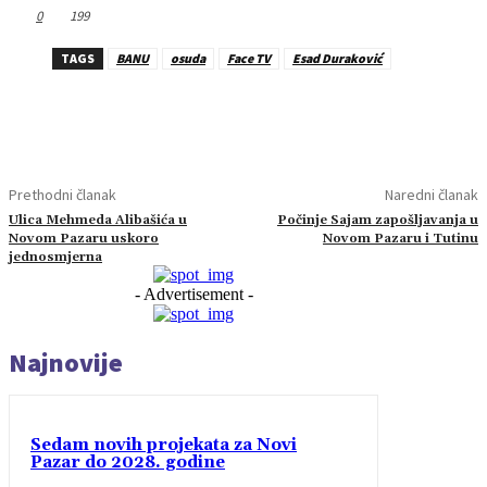
0
199
TAGS
BANU
osuda
Face TV
Esad Duraković
Prethodni članak
Naredni članak
Ulica Mehmeda Alibašića u
Počinje Sajam zapošljavanja u
Novom Pazaru uskoro
Novom Pazaru i Tutinu
jednosmjerna
- Advertisement -
Najnovije
Sedam novih projekata za Novi
Pazar do 2028. godine