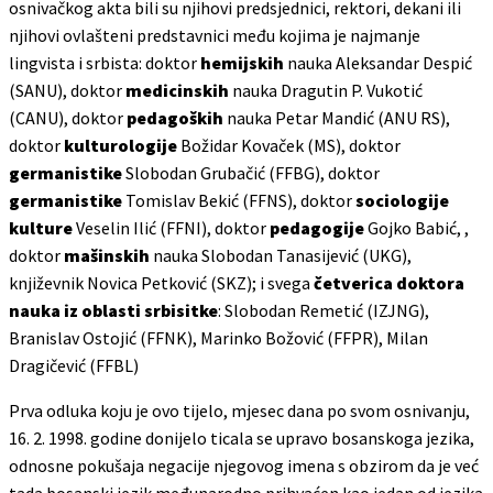
osnivačkog akta bili su njihovi predsjednici, rektori, dekani ili
njihovi ovlašteni predstavnici među kojima je najmanje
lingvista i srbista: doktor
hemijskih
nauka Aleksandar Despić
(SANU), doktor
medicinskih
nauka Dragutin P. Vukotić
(CANU), doktor
pedagoških
nauka Petar Mandić (ANU RS),
doktor
kulturologije
Božidar Kovaček (MS), doktor
germanistike
Slobodan Grubačić (FFBG), doktor
germanistike
Tomislav Bekić (FFNS), doktor
sociologije
kulture
Veselin Ilić (FFNI), doktor
pedagogije
Gojko Babić, ,
doktor
mašinskih
nauka Slobodan Tanasijević (UKG),
književnik Novica Petković (SKZ); i svega
četverica doktora
nauka iz oblasti srbisitke
: Slobodan Remetić (IZJNG),
Branislav Ostojić (FFNK), Marinko Božović (FFPR), Milan
Dragičević (FFBL)
Prva odluka koju je ovo tijelo, mjesec dana po svom osnivanju,
16. 2. 1998. godine donijelo ticala se upravo bosanskoga jezika,
odnosne pokušaja negacije njegovog imena s obzirom da je već
tada bosanski jezik međunarodno prihvaćen kao jedan od jezika