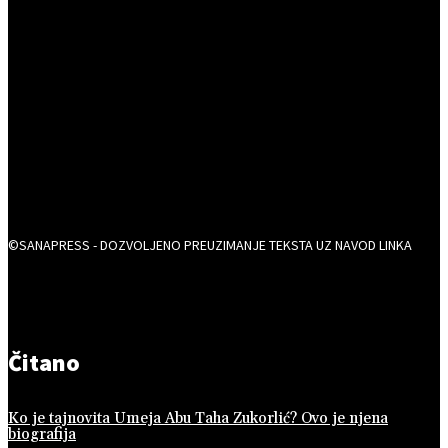
©SANAPRESS - DOZVOLJENO PREUZIMANJE TEKSTA UZ NAVOD LINKA
Čitano
Ko je tajnovita Umeja Abu Taha Zukorlić? Ovo je njena
biografija