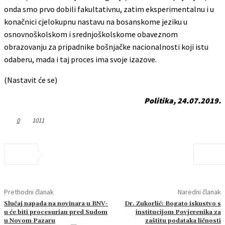
onda smo prvo dobili fakultativnu, zatim eksperimentalnu i u
konačnici cjelokupnu nastavu na bosanskome jeziku u
osnovnoškolskom i srednjoškolskome obaveznom
obrazovanju za pripadnike bošnjačke nacionalnosti koji istu
odaberu, mada i taj proces ima svoje izazove.
(Nastavit će se)
Politika, 24.07.2019.
0
1011
Prethodni članak
Naredni članak
Slučaj napada na novinara u BNV-
Dr. Zukorlić: Bogato iskustvo s
u će biti procesurian pred Sudom
institucijom Povjerenika za
u Novom Pazaru
zaštitu podataka ličnosti