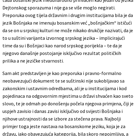
Dejtonskog sporazuma i nije ga se više moglo negirati.
Preporuka ovog tijela državnim i drugim institucijama bila je da
jezik Bošnjaka ne imenuju bosanskim već „bošnjačkim“ ističući
da se on u srpskoj kulturi ne može nikako drukčije nazivati, da je
to u suštini varijanta izvornog srpskog jezika – implicirajući
time da su i Bošnjaci kao narod srpskog porijekla – te da je
njegovo današnje postojanje isključivo rezultat političkih
prilika a ne jezičke stvarnosti.
Sam akt predstavljen je kao preporuka i pravno-formalno
neobavezujući dokument te se suštinski nije sukobljavao sa
zakonskim i ustavnim odredbama, ali je u institucijama i kod
pojedinaca na odgovornim mjestima u državi shvaćen kao sveto
slovo, te je odmah po donošenju počela njegova primjena, čiji je
uspjeh zavisio i danas zavisi isključivo od svijesti Bošnjaka i
njihove ustrajnosti da se izbore za stečena prava. Najbolji
primjer toga jeste nastava na bosanskome jeziku, koja je za
državu, iako obavezujuća kategorija, bila skoro nepojmljiva, a