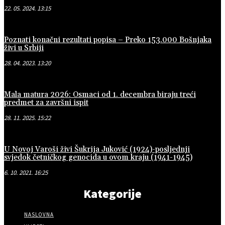
22. 05. 2024. 13:15
Poznati konačni rezultati popisa – Preko 153.000 Bošnjaka
živi u Srbiji
28. 04. 2023. 13:20
Mala matura 2026: Osmaci od 1. decembra biraju treći
predmet za završni ispit
28. 11. 2025. 15:22
U Novoj Varoši živi Šukrija Juković (1924)-posljednji
svjedok četničkog genocida u ovom kraju (1941-1945)
6. 10. 2021. 16:25
Kategorije
NASLOVNA