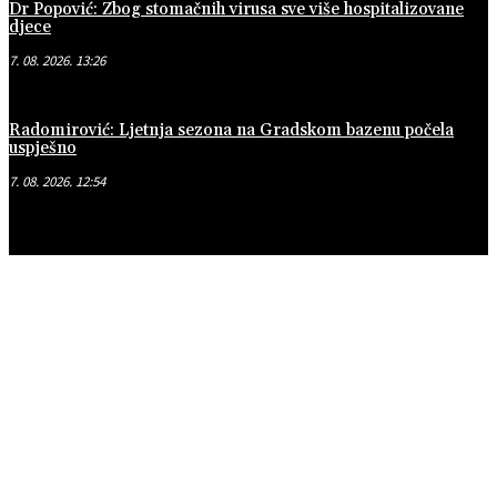
Dr Popović: Zbog stomačnih virusa sve više hospitalizovane
djece
7. 08. 2026. 13:26
Radomirović: Ljetnja sezona na Gradskom bazenu počela
uspješno
7. 08. 2026. 12:54