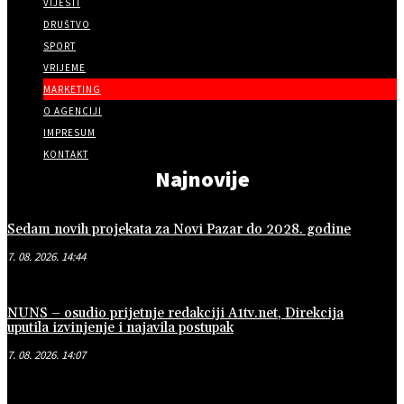
VIJESTI
DRUŠTVO
SPORT
VRIJEME
MARKETING
O AGENCIJI
IMPRESUM
KONTAKT
Najnovije
Sedam novih projekata za Novi Pazar do 2028. godine
7. 08. 2026. 14:44
NUNS – osudio prijetnje redakciji A1tv.net, Direkcija
uputila izvinjenje i najavila postupak
7. 08. 2026. 14:07