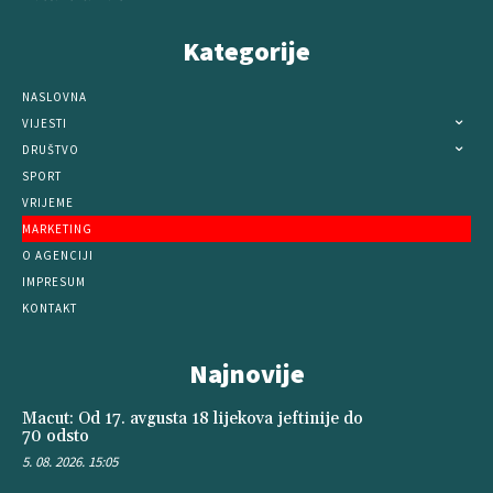
Kategorije
NASLOVNA
VIJESTI
DRUŠTVO
SPORT
VRIJEME
MARKETING
O AGENCIJI
IMPRESUM
KONTAKT
Najnovije
Macut: Od 17. avgusta 18 lijekova jeftinije do
70 odsto
5. 08. 2026. 15:05