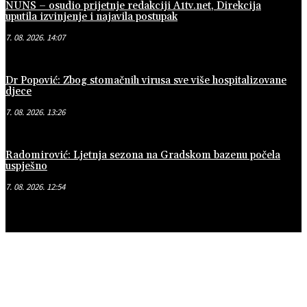
NUNS – osudio prijetnje redakciji A1tv.net, Direkcija
uputila izvinjenje i najavila postupak
7. 08. 2026. 14:07
Dr Popović: Zbog stomačnih virusa sve više hospitalizovane
djece
7. 08. 2026. 13:26
Radomirović: Ljetnja sezona na Gradskom bazenu počela
uspješno
7. 08. 2026. 12:54