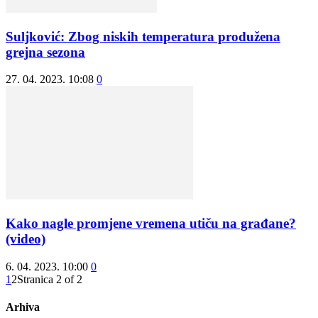
Suljković: Zbog niskih temperatura produžena
grejna sezona
27. 04. 2023. 10:08
0
Kako nagle promjene vremena utiču na građane?
(video)
6. 04. 2023. 10:00
0
1
2
Stranica 2 of 2
Arhiva