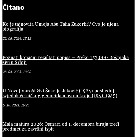
Čitano
Ko je tajnovita Umeja Abu Taha Zukorlić? Ovo je njena
biografija
22. 05. 2024. 13:15
Poznati konačni rezultati popisa – Preko 153.000 Bošnjaka
živi u Srbiji
28. 04. 2023. 13:20
U Novoj Varoši živi Šukrija Juković (1924)-posljednji
svjedok četničkog genocida u ovom kraju (1941-1945)
6. 10. 2021. 16:25
Mala matura 2026: Osmaci od 1. decembra biraju treći
predmet za završni ispit