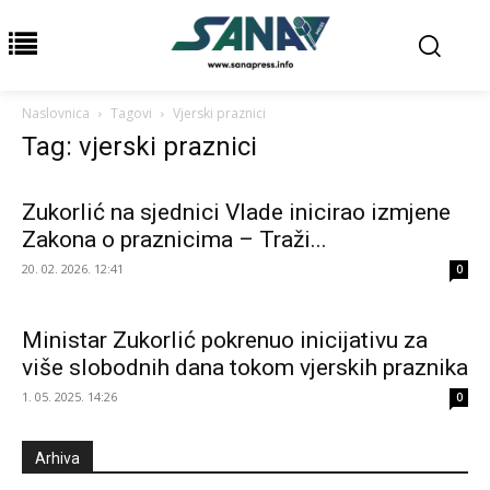
Naslovnica
Tagovi
Vjerski praznici
Tag: vjerski praznici
Zukorlić na sjednici Vlade inicirao izmjene
Zakona o praznicima – Traži...
20. 02. 2026. 12:41
0
Ministar Zukorlić pokrenuo inicijativu za
više slobodnih dana tokom vjerskih praznika
1. 05. 2025. 14:26
0
Arhiva