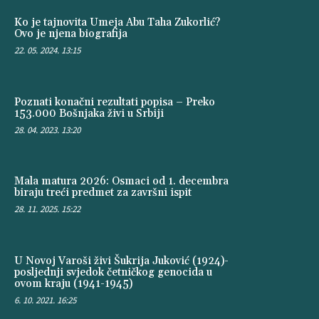
Ko je tajnovita Umeja Abu Taha Zukorlić?
Ovo je njena biografija
22. 05. 2024. 13:15
Poznati konačni rezultati popisa – Preko
153.000 Bošnjaka živi u Srbiji
28. 04. 2023. 13:20
Mala matura 2026: Osmaci od 1. decembra
biraju treći predmet za završni ispit
28. 11. 2025. 15:22
U Novoj Varoši živi Šukrija Juković (1924)-
posljednji svjedok četničkog genocida u
ovom kraju (1941-1945)
6. 10. 2021. 16:25