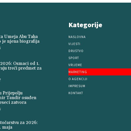
Kategorije
ita Umeja Abu Taha
NASLOVNA
 je njena biografija
VIJESTI
5
DRUŠTVO
SPORT
2026: Osmaci od 1.
VRIJEME
aju treći predmet za
MARKETING
O AGENCIJI
2
IMPRESUM
 Prijepolju
KONTAKT
mir Tandir osuđen
seci zatvora
5
stočarstvu za 2026:
. maja