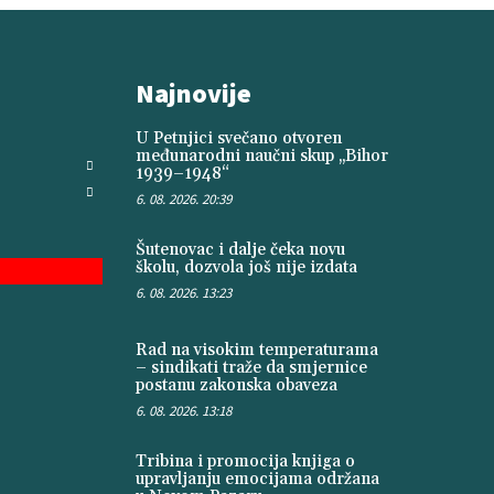
Najnovije
U Petnjici svečano otvoren
međunarodni naučni skup „Bihor
1939–1948“
6. 08. 2026. 20:39
Šutenovac i dalje čeka novu
školu, dozvola još nije izdata
6. 08. 2026. 13:23
Rad na visokim temperaturama
– sindikati traže da smjernice
postanu zakonska obaveza
6. 08. 2026. 13:18
Tribina i promocija knjiga o
upravljanju emocijama održana