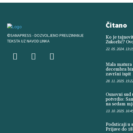
Čitano
©SANAPRESS - DOZVOLJENO PREUZIMANJE
Ko je tajnov
TEKSTA UZ NAVOD LINKA
Zukorlić? Ovo
22. 05. 2024. 13:1
Mala matura 
decembra bir
završni ispit
28. 11. 2025. 15:2
Osnovni sud u
potvrdio: Sa
na sedam mje
13. 10. 2025. 16:4
Podsticaji u 
Prijave do 18