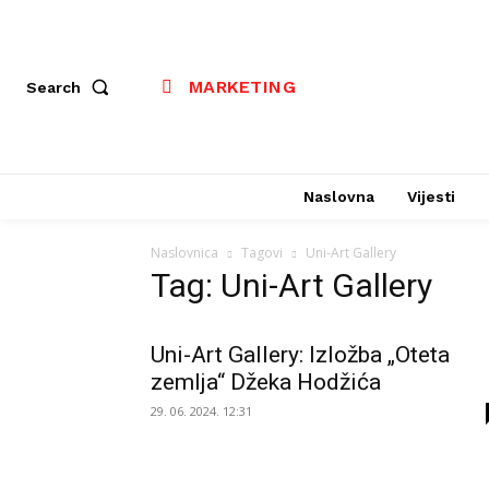
MARKETING
Search
Naslovna
Vijesti
Naslovnica
Tagovi
Uni-Art Gallery
Tag: Uni-Art Gallery
Uni-Art Gallery: Izložba „Oteta
zemlja“ Džeka Hodžića
29. 06. 2024. 12:31