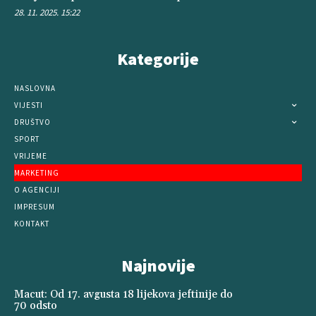
28. 11. 2025. 15:22
Kategorije
NASLOVNA
VIJESTI
DRUŠTVO
SPORT
VRIJEME
MARKETING
O AGENCIJI
IMPRESUM
KONTAKT
Najnovije
Macut: Od 17. avgusta 18 lijekova jeftinije do
70 odsto