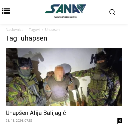
Naslovnica
Tagovi
Uhapsen
Tag: uhapsen
Uhapšen Alija Balijagić
21. 11. 2024. 07:52
0