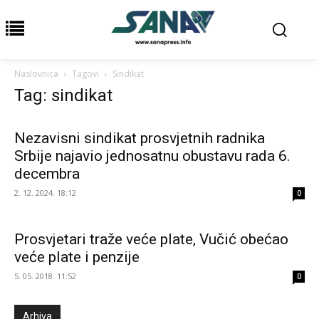
Naslovnica
Tagovi
Sindikat
Tag: sindikat
Nezavisni sindikat prosvjetnih radnika
Srbije najavio jednosatnu obustavu rada 6.
decembra
2. 12. 2024. 18:12
0
Prosvjetari traže veće plate, Vučić obećao
veće plate i penzije
5. 05. 2018. 11:52
0
Arhiva