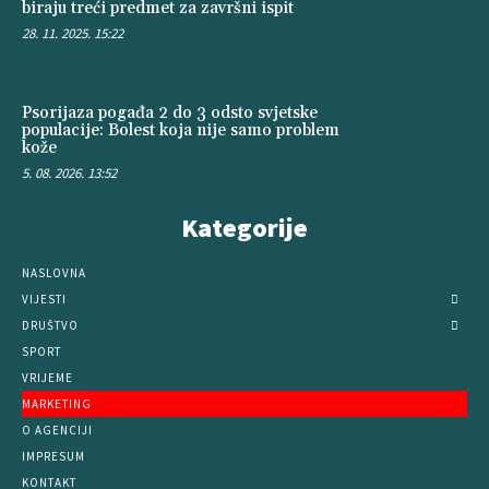
biraju treći predmet za završni ispit
28. 11. 2025. 15:22
Psorijaza pogađa 2 do 3 odsto svjetske
populacije: Bolest koja nije samo problem
kože
5. 08. 2026. 13:52
Kategorije
NASLOVNA
VIJESTI
DRUŠTVO
SPORT
VRIJEME
MARKETING
O AGENCIJI
IMPRESUM
KONTAKT