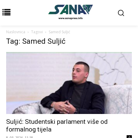
Naslovnica
Tagovi
Samed Suljić
Tag: Samed Suljić
Suljić: Studentski parlament više od
formalnog tijela
8. 05. 2026. 11:18
0