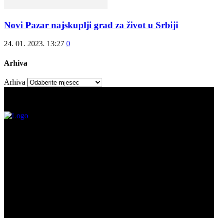
Novi Pazar najskuplji grad za život u Srbiji
24. 01. 2023. 13:27
0
Arhiva
Arhiva