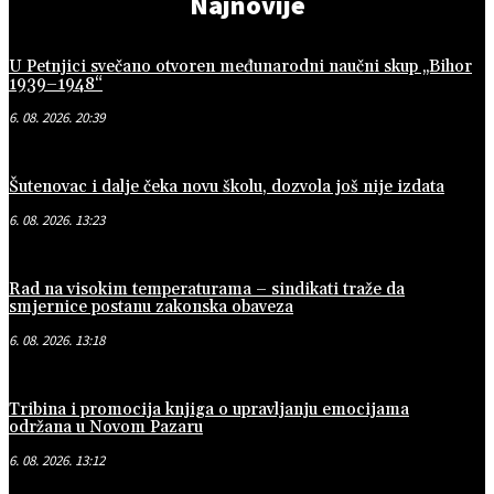
Najnovije
U Petnjici svečano otvoren međunarodni naučni skup „Bihor
1939–1948“
6. 08. 2026. 20:39
Šutenovac i dalje čeka novu školu, dozvola još nije izdata
6. 08. 2026. 13:23
Rad na visokim temperaturama – sindikati traže da
smjernice postanu zakonska obaveza
6. 08. 2026. 13:18
Tribina i promocija knjiga o upravljanju emocijama
održana u Novom Pazaru
6. 08. 2026. 13:12