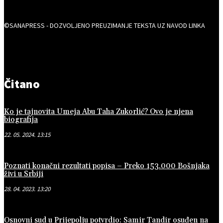
©SANAPRESS - DOZVOLJENO PREUZIMANJE TEKSTA UZ NAVOD LINKA
Čitano
Ko je tajnovita Umeja Abu Taha Zukorlić? Ovo je njena
biografija
22. 05. 2024. 13:15
Poznati konačni rezultati popisa – Preko 153.000 Bošnjaka
živi u Srbiji
28. 04. 2023. 13:20
Osnovni sud u Prijepolju potvrdio: Samir Tandir osuđen na