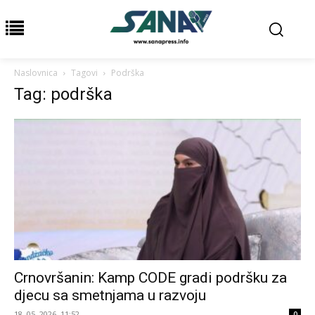
Naslovnica
Tagovi
Podrška
Tag: podrška
Crnovršanin: Kamp CODE gradi podršku za
djecu sa smetnjama u razvoju
18. 05. 2026. 11:52
0