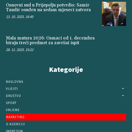
Osnovni sud u Prijepolju potvrdio: Samir
Tandir osuđen na sedam mjeseci zatvora
13. 10. 2025. 16:45
Mala matura 2026: Osmaci od 1. decembra
biraju treći predmet za završni ispit
28. 11. 2025. 15:22
Kategorije
NASLOVNA
VIJESTI
DRUŠTVO
SPORT
VRIJEME
MARKETING
O AGENCIJI
IMPRESUM