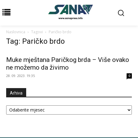
Naslovnica
Tagovi
Paričko brdo
Tag: Paričko brdo
Muke mještana Paričkog brda – Više ovako
ne možemo da živimo
28. 09. 2023. 19:35
0
Arhiva
Arhiva