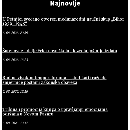
Najnovije
U Petnjici svečano otvoren međunarodni naučni skup „Bihor
1939–1948“
6. 08. 2026. 20:39
Šutenovac i dalje čeka novu školu, dozvola još nije izdata
6. 08. 2026. 13:23
Rad na visokim temperaturama – sindikati traže da
smjernice postanu zakonska obaveza
6. 08. 2026. 13:18
Tribina i promocija knjiga o upravljanju emocijama
održana u Novom Pazaru
6. 08. 2026. 13:12