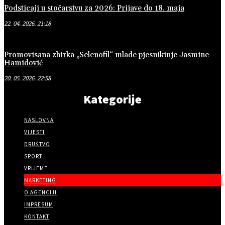
Podsticaji u stočarstvu za 2026: Prijave do 18. maja
22. 04. 2026. 21:18
Promovisana zbirka „Selenofil“ mlade pjesnikinje Jasmine
Hamidović
20. 05. 2026. 22:58
Kategorije
NASLOVNA
VIJESTI
DRUŠTVO
SPORT
VRIJEME
MARKETING
O AGENCIJI
IMPRESUM
KONTAKT