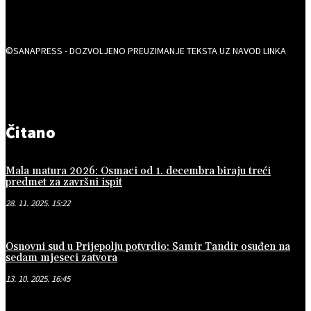
©SANAPRESS - DOZVOLJENO PREUZIMANJE TEKSTA UZ NAVOD LINKA
Čitano
Mala matura 2026: Osmaci od 1. decembra biraju treći
predmet za završni ispit
28. 11. 2025. 15:22
Osnovni sud u Prijepolju potvrdio: Samir Tandir osuđen na
sedam mjeseci zatvora
13. 10. 2025. 16:45