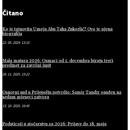
Čitano
Ko je tajnovita Umeja Abu Taha Zukorlić? Ovo je njena
biografija
22. 05. 2024. 13:15
Mala matura 2026: Osmaci od 1. decembra biraju treći
predmet za završni ispit
28. 11. 2025. 15:22
Osnovni sud u Prijepolju potvrdio: Samir Tandir osuđen na
sedam mjeseci zatvora
13. 10. 2025. 16:45
Podsticaji u stočarstvu za 2026: Prijave do 18. maja