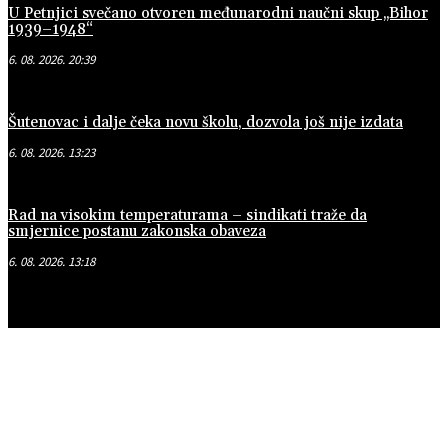
U Petnjici svečano otvoren međunarodni naučni skup „Bihor
1939–1948“
6. 08. 2026. 20:39
Šutenovac i dalje čeka novu školu, dozvola još nije izdata
6. 08. 2026. 13:23
Rad na visokim temperaturama – sindikati traže da
smjernice postanu zakonska obaveza
6. 08. 2026. 13:18