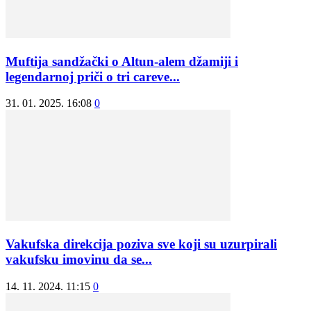
Muftija sandžački o Altun-alem džamiji i
legendarnoj priči o tri careve...
31. 01. 2025. 16:08
0
Vakufska direkcija poziva sve koji su uzurpirali
vakufsku imovinu da se...
14. 11. 2024. 11:15
0