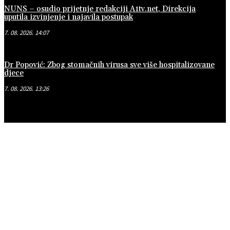
NUNS – osudio prijetnje redakciji A1tv.net, Direkcija
uputila izvinjenje i najavila postupak
7. 08. 2026. 14:07
Dr Popović: Zbog stomačnih virusa sve više hospitalizovane
djece
7. 08. 2026. 13:26