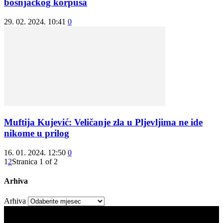
bošnjačkog korpusa
29. 02. 2024. 10:41
0
Muftija Kujević: Veličanje zla u Pljevljima ne ide
nikome u prilog
16. 01. 2024. 12:50
0
1
2
Stranica 1 of 2
Arhiva
Arhiva