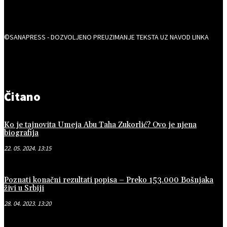
©SANAPRESS - DOZVOLJENO PREUZIMANJE TEKSTA UZ NAVOD LINKA
Čitano
Ko je tajnovita Umeja Abu Taha Zukorlić? Ovo je njena
biografija
22. 05. 2024. 13:15
Poznati konačni rezultati popisa – Preko 153.000 Bošnjaka
živi u Srbiji
28. 04. 2023. 13:20