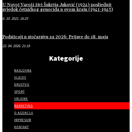
U Novoj Varoši živi Šukrija Juković (1924)-posljednji
svjedok četničkog genocida u ovom kraju (1941-1945)
6. 10. 2021. 16:25
Podsticaji u stočarstvu za 2026: Prijave do 18. maja
22. 04. 2026. 21:18
Kategorije
NASLOVNA
VIJESTI
DRUŠTVO
SPORT
VRIJEME
MARKETING
O AGENCIJI
IMPRESUM
KONTAKT