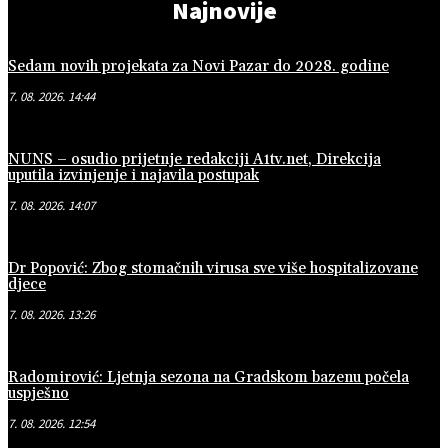
Najnovije
Sedam novih projekata za Novi Pazar do 2028. godine
7. 08. 2026. 14:44
NUNS – osudio prijetnje redakciji A1tv.net, Direkcija
uputila izvinjenje i najavila postupak
7. 08. 2026. 14:07
Dr Popović: Zbog stomačnih virusa sve više hospitalizovane
djece
7. 08. 2026. 13:26
Radomirović: Ljetnja sezona na Gradskom bazenu počela
uspješno
7. 08. 2026. 12:54