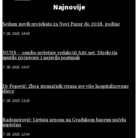
Najnovije
Sedam novih projekata za Novi Pazar do 2028. godine
7. 08. 2026. 14:44
NUNS – osudio prijetnje redakciji A1tv.net, Direkcija
uputila izvinjenje i najavila postupak
7. 08. 2026. 14:07
Dr Popović: Zbog stomačnih virusa sve više hospitalizovane
djece
7. 08. 2026. 13:26
Radomirović: Ljetnja sezona na Gradskom bazenu počela
uspješno
7. 08. 2026. 12:54