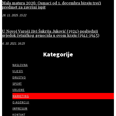
Mala matura 2026: Osmaci od 1. decembra biraju treći
predmet za završni ispit
28. 11. 2025. 15:22
U Novoj Varoši živi Šukrija Juković (1924)-posljednji
svjedok četničkog genocida u ovom kraju (1941-1945)
6. 10. 2021. 16:25
Kategorije
NASLOVNA
VIJESTI
DRUŠTVO
SPORT
VRIJEME
MARKETING
O AGENCIJI
IMPRESUM
KONTAKT