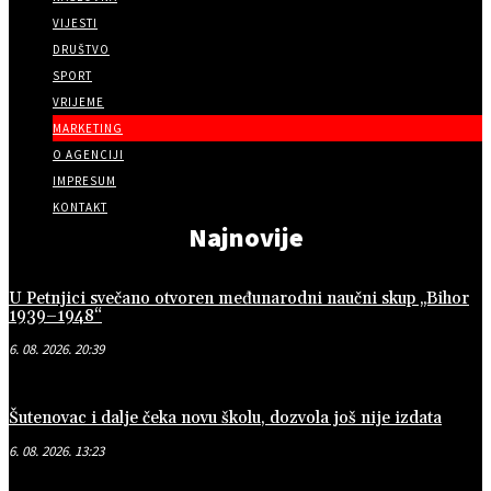
VIJESTI
DRUŠTVO
SPORT
VRIJEME
MARKETING
O AGENCIJI
IMPRESUM
KONTAKT
Najnovije
U Petnjici svečano otvoren međunarodni naučni skup „Bihor
1939–1948“
6. 08. 2026. 20:39
Šutenovac i dalje čeka novu školu, dozvola još nije izdata
6. 08. 2026. 13:23