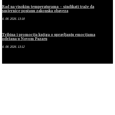
Rad na visokim temperaturama – sindikati traže da
smjernice postanu zakonska obaveza
6. 08. 2026. 13:18
Tribina i promocija knjiga o upravljanju emocijama
održana u Novom Pazaru
6. 08. 2026. 13:12