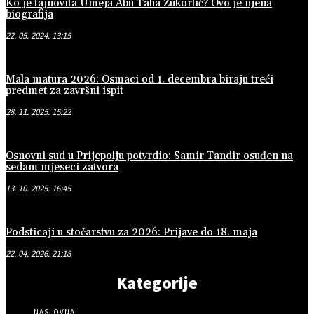
Ko je tajnovita Umeja Abu Taha Zukorlić? Ovo je njena
biografija
22. 05. 2024. 13:15
Mala matura 2026: Osmaci od 1. decembra biraju treći
predmet za završni ispit
28. 11. 2025. 15:22
Osnovni sud u Prijepolju potvrdio: Samir Tandir osuđen na
sedam mjeseci zatvora
13. 10. 2025. 16:45
Podsticaji u stočarstvu za 2026: Prijave do 18. maja
22. 04. 2026. 21:18
Kategorije
NASLOVNA