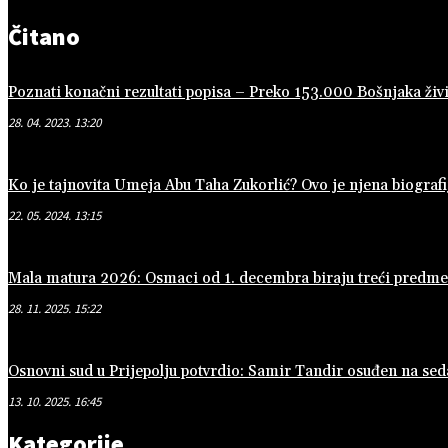
Čitano
Poznati konačni rezultati popisa – Preko 153.000 Bošnjaka živi
28. 04. 2023. 13:20
Ko je tajnovita Umeja Abu Taha Zukorlić? Ovo je njena biografi
22. 05. 2024. 13:15
Mala matura 2026: Osmaci od 1. decembra biraju treći predmet 
28. 11. 2025. 15:22
Osnovni sud u Prijepolju potvrdio: Samir Tandir osuđen na se
13. 10. 2025. 16:45
Kategorije