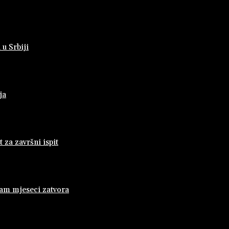
 u Srbiji
ja
za završni ispit
dam mjeseci zatvora