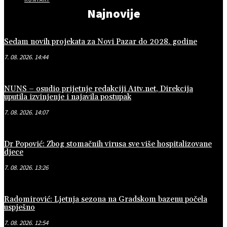
Najnovije
Sedam novih projekata za Novi Pazar do 2028. godine
7. 08. 2026. 14:44
NUNS – osudio prijetnje redakciji A1tv.net, Direkcija
uputila izvinjenje i najavila postupak
7. 08. 2026. 14:07
Dr Popović: Zbog stomačnih virusa sve više hospitalizovane
djece
7. 08. 2026. 13:26
Radomirović: Ljetnja sezona na Gradskom bazenu počela
uspješno
7. 08. 2026. 12:54