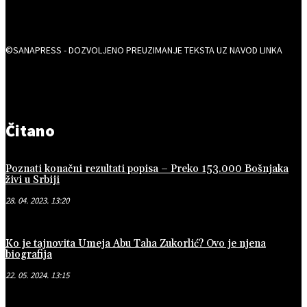
©SANAPRESS - DOZVOLJENO PREUZIMANJE TEKSTA UZ NAVOD LINKA
Čitano
Poznati konačni rezultati popisa – Preko 153.000 Bošnjaka
živi u Srbiji
28. 04. 2023. 13:20
Ko je tajnovita Umeja Abu Taha Zukorlić? Ovo je njena
biografija
22. 05. 2024. 13:15