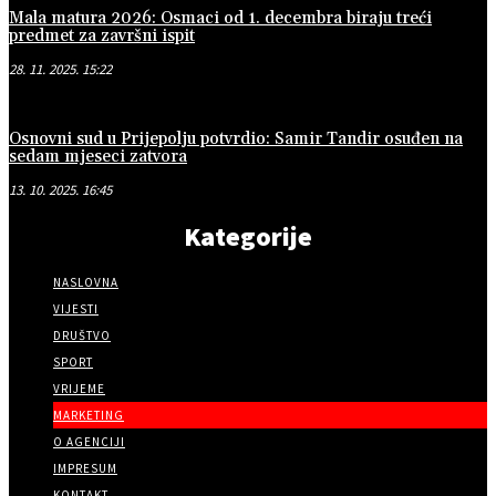
Mala matura 2026: Osmaci od 1. decembra biraju treći
predmet za završni ispit
28. 11. 2025. 15:22
Osnovni sud u Prijepolju potvrdio: Samir Tandir osuđen na
sedam mjeseci zatvora
13. 10. 2025. 16:45
Kategorije
NASLOVNA
VIJESTI
DRUŠTVO
SPORT
VRIJEME
MARKETING
O AGENCIJI
IMPRESUM
KONTAKT