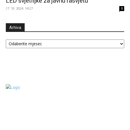
LED svjetiljke za javnu rasvjetu
17. 10. 2024. 14:27
0
Arhiva
Arhiva
©SANAPRESS - DOZVOLJENO PREUZIMANJE TEKSTA UZ NAVOD LINKA