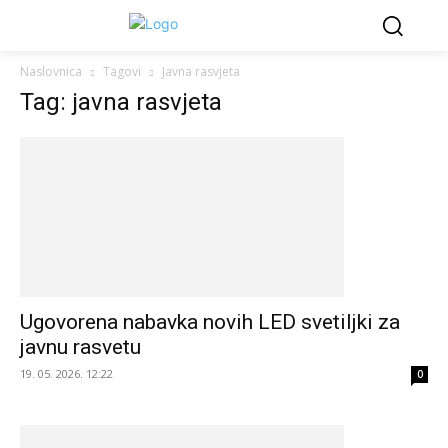
Naslovnica
Tagovi
Javna rasvjeta
Tag: javna rasvjeta
Ugovorena nabavka novih LED svetiljki za
javnu rasvetu
19. 05. 2026. 12:22
0