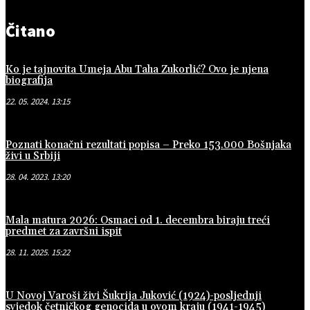
Čitano
Ko je tajnovita Umeja Abu Taha Zukorlić? Ovo je njena
biografija
22. 05. 2024. 13:15
Poznati konačni rezultati popisa – Preko 153.000 Bošnjaka
živi u Srbiji
28. 04. 2023. 13:20
Mala matura 2026: Osmaci od 1. decembra biraju treći
predmet za završni ispit
28. 11. 2025. 15:22
U Novoj Varoši živi Šukrija Juković (1924)-posljednji
svjedok četničkog genocida u ovom kraju (1941-1945)