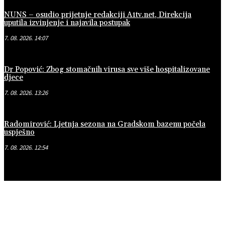
NUNS – osudio prijetnje redakciji A1tv.net, Direkcija
uputila izvinjenje i najavila postupak
7. 08. 2026. 14:07
Dr Popović: Zbog stomačnih virusa sve više hospitalizovane
djece
7. 08. 2026. 13:26
Radomirović: Ljetnja sezona na Gradskom bazenu počela
uspješno
7. 08. 2026. 12:54