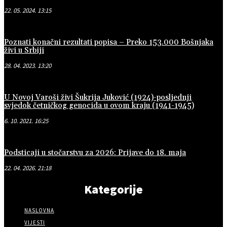
22. 05. 2024. 13:15
Poznati konačni rezultati popisa – Preko 153.000 Bošnjaka
živi u Srbiji
28. 04. 2023. 13:20
U Novoj Varoši živi Šukrija Juković (1924)-posljednji
svjedok četničkog genocida u ovom kraju (1941-1945)
6. 10. 2021. 16:25
Podsticaji u stočarstvu za 2026: Prijave do 18. maja
22. 04. 2026. 21:18
Kategorije
NASLOVNA
VIJESTI