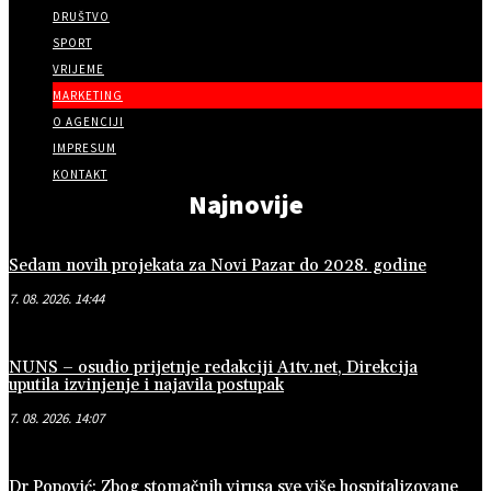
DRUŠTVO
SPORT
VRIJEME
MARKETING
O AGENCIJI
IMPRESUM
KONTAKT
Najnovije
Sedam novih projekata za Novi Pazar do 2028. godine
7. 08. 2026. 14:44
NUNS – osudio prijetnje redakciji A1tv.net, Direkcija
uputila izvinjenje i najavila postupak
7. 08. 2026. 14:07
Dr Popović: Zbog stomačnih virusa sve više hospitalizovane