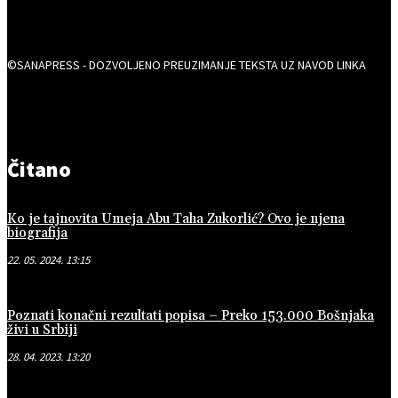
©SANAPRESS - DOZVOLJENO PREUZIMANJE TEKSTA UZ NAVOD LINKA
Čitano
Ko je tajnovita Umeja Abu Taha Zukorlić? Ovo je njena
biografija
22. 05. 2024. 13:15
Poznati konačni rezultati popisa – Preko 153.000 Bošnjaka
živi u Srbiji
28. 04. 2023. 13:20