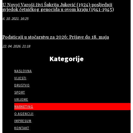
U Novoj Varoši živi Šukrija Juković (1924)-posljednji
svjedok četničkog genocida u ovom kraju (1941-1945)
6. 10. 2021. 16:25
Podsticaji u stočarstvu za 2026: Prijave do 18. maja
22. 04. 2026. 21:18
Kategorije
NASLOVNA
VIJESTI
DRUŠTVO
SPORT
VRIJEME
MARKETING
O AGENCIJI
IMPRESUM
KONTAKT