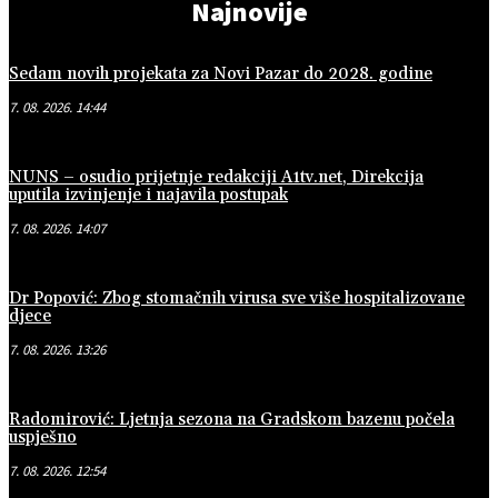
Najnovije
Sedam novih projekata za Novi Pazar do 2028. godine
7. 08. 2026. 14:44
NUNS – osudio prijetnje redakciji A1tv.net, Direkcija
uputila izvinjenje i najavila postupak
7. 08. 2026. 14:07
Dr Popović: Zbog stomačnih virusa sve više hospitalizovane
djece
7. 08. 2026. 13:26
Radomirović: Ljetnja sezona na Gradskom bazenu počela
uspješno
7. 08. 2026. 12:54