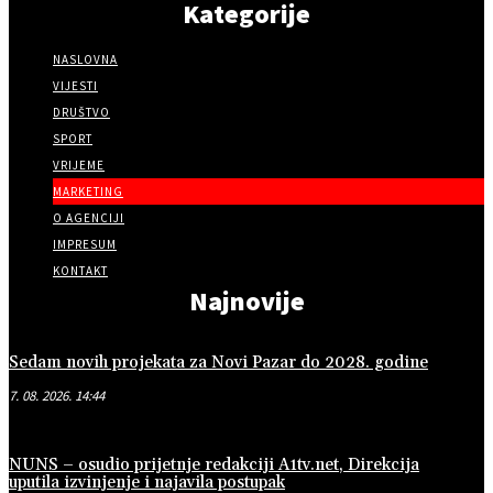
Kategorije
NASLOVNA
VIJESTI
DRUŠTVO
SPORT
VRIJEME
MARKETING
O AGENCIJI
IMPRESUM
KONTAKT
Najnovije
Sedam novih projekata za Novi Pazar do 2028. godine
7. 08. 2026. 14:44
NUNS – osudio prijetnje redakciji A1tv.net, Direkcija
uputila izvinjenje i najavila postupak