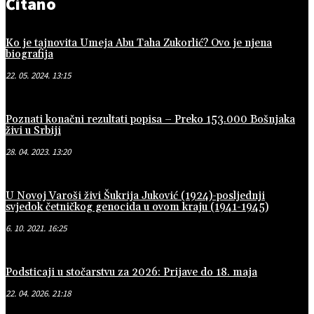
Čitano
Ko je tajnovita Umeja Abu Taha Zukorlić? Ovo je njena
biografija
22. 05. 2024. 13:15
Poznati konačni rezultati popisa – Preko 153.000 Bošnjaka
živi u Srbiji
28. 04. 2023. 13:20
U Novoj Varoši živi Šukrija Juković (1924)-posljednji
svjedok četničkog genocida u ovom kraju (1941-1945)
6. 10. 2021. 16:25
Podsticaji u stočarstvu za 2026: Prijave do 18. maja
22. 04. 2026. 21:18