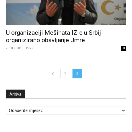
U organizaciji Mešihata IZ-e u Srbiji
organizirano obavljanje Umre
20. 03. 2018. 15:22
0
1
2
Arhiva
Arhiva