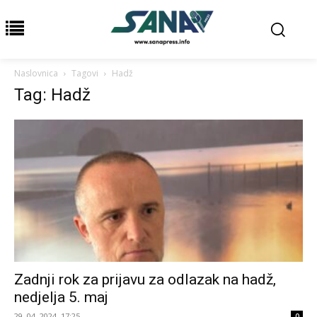
Naslovnica
Tagovi
Hadž
Tag: Hadž
Zadnji rok za prijavu za odlazak na hadž,
nedjelja 5. maj
29. 04. 2024. 17:25
0