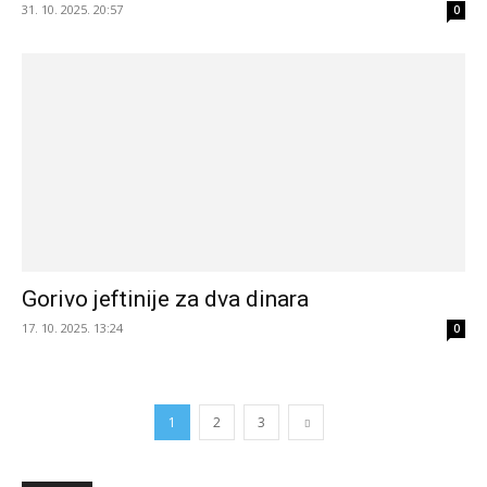
31. 10. 2025. 20:57
0
Gorivo jeftinije za dva dinara
17. 10. 2025. 13:24
0
1
2
3