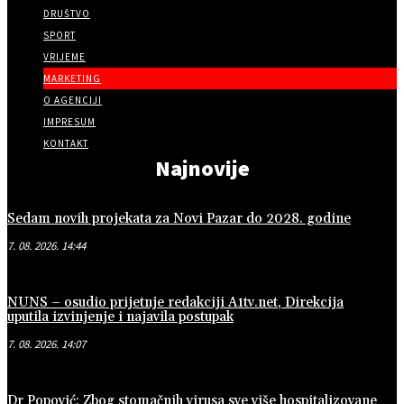
DRUŠTVO
SPORT
VRIJEME
MARKETING
O AGENCIJI
IMPRESUM
KONTAKT
Najnovije
Sedam novih projekata za Novi Pazar do 2028. godine
7. 08. 2026. 14:44
NUNS – osudio prijetnje redakciji A1tv.net, Direkcija
uputila izvinjenje i najavila postupak
7. 08. 2026. 14:07
Dr Popović: Zbog stomačnih virusa sve više hospitalizovane