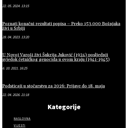
22. 05. 2024. 13:15
Poznati konačni rezultati popisa – Preko 153.000 Bošnjaka
živi u Srbiji
28. 04. 2023. 13:20
U Novoj Varoši živi Šukrija Juković (1924)-posljednji
svjedok četničkog genocida u ovom kraju (1941-1945)
6. 10. 2021. 16:25
Podsticaji u stočarstvu za 2026: Prijave do 18. maja
22. 04. 2026. 21:18
Kategorije
NASLOVNA
VIJESTI