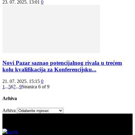
23. 07. 2025. 13:01
0
Novi Pazar saznao potencijalnog rivala u trećem
kolu kvalifikacija za Konferencijsku...
21. 07. 2025. 15:15
0
1
...
5
6
7
...
9
Stranica 6 of 9
Arhiva
Arhiva