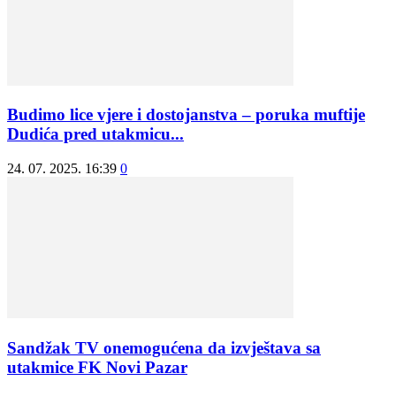
Budimo lice vjere i dostojanstva – poruka muftije
Dudića pred utakmicu...
24. 07. 2025. 16:39
0
Sandžak TV onemogućena da izvještava sa
utakmice FK Novi Pazar