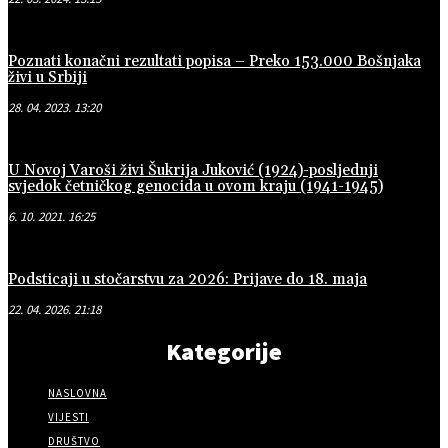
Poznati konačni rezultati popisa – Preko 153.000 Bošnjaka
živi u Srbiji
28. 04. 2023. 13:20
U Novoj Varoši živi Šukrija Juković (1924)-posljednji
svjedok četničkog genocida u ovom kraju (1941-1945)
6. 10. 2021. 16:25
Podsticaji u stočarstvu za 2026: Prijave do 18. maja
22. 04. 2026. 21:18
Kategorije
NASLOVNA
VIJESTI
DRUŠTVO