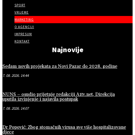
SPORT
VRIJEME
MARKETING
O AGENCIJI
IMPRESUM
KONTAKT
Najnovije
Sedam novih projekata za Novi Pazar do 2028. godine
7. 08. 2026. 14:44
NUNS – osudio prijetnje redakciji A1tv.net, Direkcija
uputila izvinjenje i najavila postupak
7. 08. 2026. 14:07
Dr Popović: Zbog stomačnih virusa sve više hospitalizovane
djece