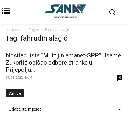
Naslovnica
Tagovi
Fahrudin alagić
Tag: fahrudin alagić
Nosilac liste “Muftijin amanet-SPP” Usame
Zukorlić obišao odbore stranke u
Prijepolju...
27. 02. 2022. 19:49
0
Arhiva
Arhiva