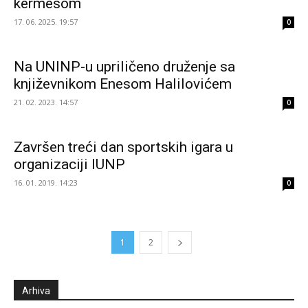
kermesom
17. 06. 2025. 19:57
0
Na UNINP-u upriličeno druženje sa
književnikom Enesom Halilovićem
21. 02. 2023. 14:57
0
Završen treći dan sportskih igara u
organizaciji IUNP
16. 01. 2019. 14:23
0
1
2
Arhiva