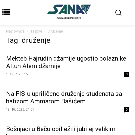
Naslovnica
Tagovi
Druženje
Tag: druženje
Mekteb Hajrudin džamije ugostio polaznike
Altun Alem džamije
1. 12. 2025. 15:06
0
Na FIS-u upriličeno druženje studenata sa
hafizom Ammarom Bašićem
19. 10. 2025. 21:51
0
Bošnjaci u Beču obilježili jubilej velikim