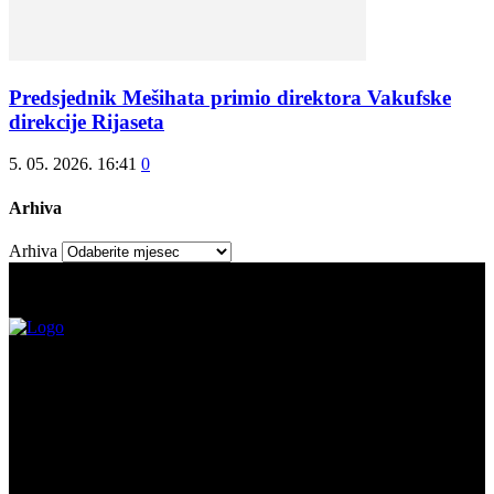
Predsjednik Mešihata primio direktora Vakufske
direkcije Rijaseta
5. 05. 2026. 16:41
0
Arhiva
Arhiva