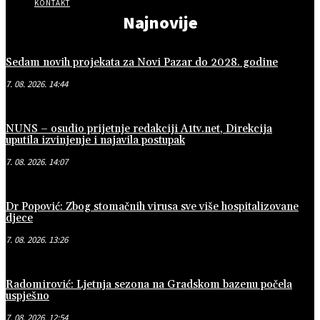
KONTAKT
Najnovije
Sedam novih projekata za Novi Pazar do 2028. godine
7. 08. 2026. 14:44
NUNS – osudio prijetnje redakciji A1tv.net, Direkcija
uputila izvinjenje i najavila postupak
7. 08. 2026. 14:07
Dr Popović: Zbog stomačnih virusa sve više hospitalizovane
djece
7. 08. 2026. 13:26
Radomirović: Ljetnja sezona na Gradskom bazenu počela
uspješno
7. 08. 2026. 12:54