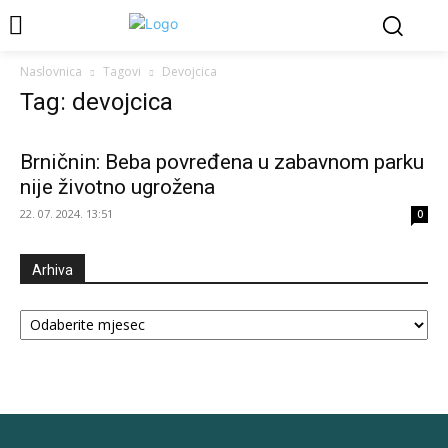
Naslovnica
Tagovi
Devojcica
Tag: devojcica
Brničnin: Beba povređena u zabavnom parku
nije životno ugrožena
22. 07. 2024. 13:51
0
Arhiva
Arhiva