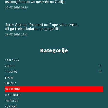
osumnjičenom za nesreću na Goliji
10. 07. 2026. 16:10
Jurić: Sistem “Pronađi me” opravdao svrhu,
ali ga treba dodatno unaprijediti
24. 07. 2026. 12:41
Kategorije
NASLOVNA
VIJESTI
DRUŠTVO
SPORT
VRIJEME
MARKETING
O AGENCIJI
IMPRESUM
KONTAKT