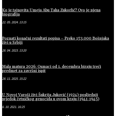
Ko je tajnovita Umeja Abu Taha Zukorlić? Ovo je njena
biografija
22. 05. 2024. 13:15
Poznati konačni rezultati popisa – Preko 153.000 Bošnjaka
živi u Srbiji
28. 04. 2023. 13:20
Mala matura 2026: Osmaci od 1. decembra biraju treći
predmet za završni ispit
28. 11. 2025. 15:22
U Novoj Varoši živi Šukrija Juković (1924)-posljednji
svjedok četničkog genocida u ovom kraju (1941-1945)
6. 10. 2021. 16:25