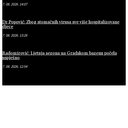
7. 08. 2026. 14:07
Dr Popović: Zbog stomačnih virusa sve više hospitalizovane
djece
7. 08. 2026. 13:26
Radomirović: Ljetnja sezona na Gradskom bazenu počela
uspješno
7. 08. 2026. 12:54