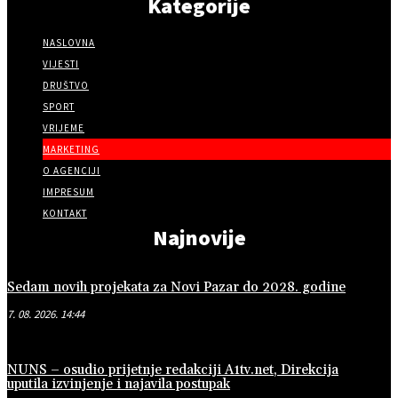
Kategorije
NASLOVNA
VIJESTI
DRUŠTVO
SPORT
VRIJEME
MARKETING
O AGENCIJI
IMPRESUM
KONTAKT
Najnovije
Sedam novih projekata za Novi Pazar do 2028. godine
7. 08. 2026. 14:44
NUNS – osudio prijetnje redakciji A1tv.net, Direkcija
uputila izvinjenje i najavila postupak