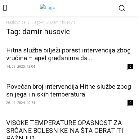
Naslovnica
Tagovi
Damir husovic
Tag: damir husovic
Hitna služba bilježi porast intervencija zbog
vrućina – apel građanima da...
14. 08. 2025. 12:04
0
Povećan broj intervencija Hitne službe zbog
snijega i niskih temperatura
26. 11. 2024. 10:54
0
VISOKE TEMPERATURE OPASNOST ZA
SRČANE BOLESNIKE-NA ŠTA OBRATITI
PAŽNJU?