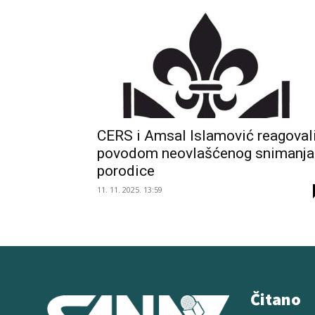
CERS i Amsal Islamović reagoval
povodom neovlašćenog snimanja
porodice
11. 11. 2025. 13:59
Čitano