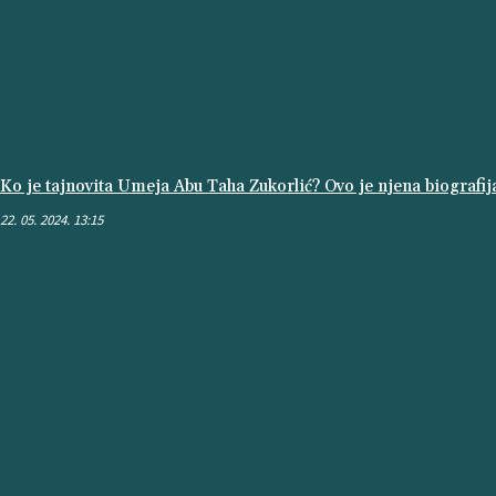
Ko je tajnovita Umeja Abu Taha Zukorlić? Ovo je njena biografij
22. 05. 2024. 13:15