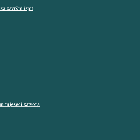
a završni ispit
am mjeseci zatvora