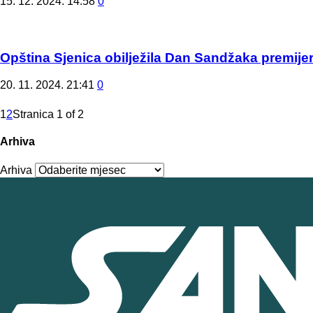
15. 12. 2024. 14:58
0
Opština Sjenica obilježila Dan Sandžaka premije
20. 11. 2024. 21:41
0
1
2
Stranica 1 of 2
Arhiva
Arhiva