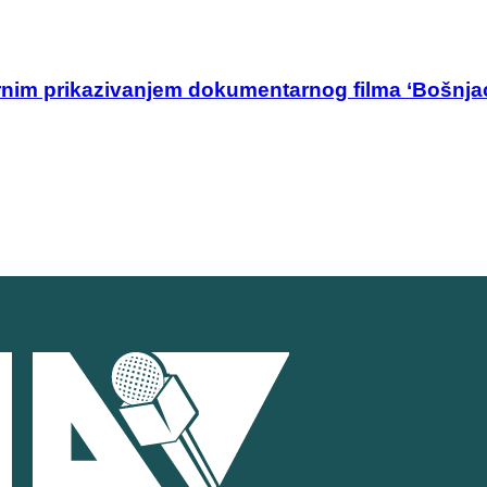
rnim prikazivanjem dokumentarnog filma ‘Bošnjac