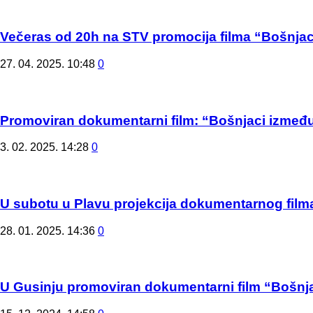
Večeras od 20h na STV promocija filma “Bošnjaci
27. 04. 2025. 10:48
0
Promoviran dokumentarni film: “Bošnjaci između
3. 02. 2025. 14:28
0
U subotu u Plavu projekcija dokumentarnog filma
28. 01. 2025. 14:36
0
U Gusinju promoviran dokumentarni film “Bošnja